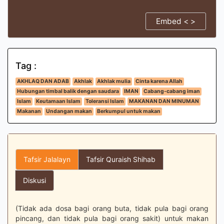
Embed < >
Tag :
AKHLAQ DAN ADAB
Akhlak
Akhlak mulia
Cinta karena Allah
Hubungan timbal balik dengan saudara
IMAN
Cabang-cabang iman
Islam
Keutamaan Islam
Toleransi Islam
MAKANAN DAN MINUMAN
Makanan
Undangan makan
Berkumpul untuk makan
Tafsir Jalalayn
Tafsir Quraish Shihab
Diskusi
(Tidak ada dosa bagi orang buta, tidak pula bagi orang
pincang, dan tidak pula bagi orang sakit) untuk makan