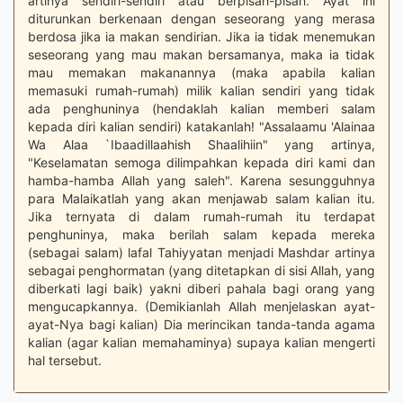
artinya sendiri-sendiri atau berpisah-pisah. Ayat ini
diturunkan berkenaan dengan seseorang yang merasa
berdosa jika ia makan sendirian. Jika ia tidak menemukan
seseorang yang mau makan bersamanya, maka ia tidak
mau memakan makanannya (maka apabila kalian
memasuki rumah-rumah) milik kalian sendiri yang tidak
ada penghuninya (hendaklah kalian memberi salam
kepada diri kalian sendiri) katakanlah! "Assalaamu 'Alainaa
Wa Alaa `Ibaadillaahish Shaalihiin" yang artinya,
"Keselamatan semoga dilimpahkan kepada diri kami dan
hamba-hamba Allah yang saleh". Karena sesungguhnya
para Malaikatlah yang akan menjawab salam kalian itu.
Jika ternyata di dalam rumah-rumah itu terdapat
penghuninya, maka berilah salam kepada mereka
(sebagai salam) lafal Tahiyyatan menjadi Mashdar artinya
sebagai penghormatan (yang ditetapkan di sisi Allah, yang
diberkati lagi baik) yakni diberi pahala bagi orang yang
mengucapkannya. (Demikianlah Allah menjelaskan ayat-
ayat-Nya bagi kalian) Dia merincikan tanda-tanda agama
kalian (agar kalian memahaminya) supaya kalian mengerti
hal tersebut.