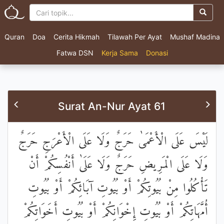
Quran
Doa
Cerita Hikmah
Tilawah Per Ayat
Mushaf Madina
Fatwa DSN
Kerja Sama
Donasi
Surat An-Nur Ayat 61
لَيْسَ عَلَى الْأَعْمَىٰ حَرَجٌ وَلَا عَلَى الْأَعْرَجِ حَرَجٌ
وَلَا عَلَى الْمَرِيضِ حَرَجٌ وَلَا عَلَىٰ أَنْفُسِكُمْ أَنْ
تَأْكُلُوا مِنْ بُيُوتِكُمْ أَوْ بُيُوتِ آبَائِكُمْ أَوْ بُيُوتِ
أُمَّهَاتِكُمْ أَوْ بُيُوتِ إِخْوَانِكُمْ أَوْ بُيُوتِ أَخَوَاتِكُمْ