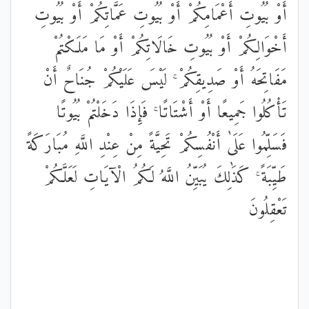
أَوْ بُيُوتِ أَعْمَامِكُمْ أَوْ بُيُوتِ عَمَّاتِكُمْ أَوْ بُيُوتِ
أَخْوَالِكُمْ أَوْ بُيُوتِ خَالَاتِكُمْ أَوْ مَا مَلَكْتُمْ
مَفَاتِحَهُ أَوْ صَدِيقِكُمْ ۚ لَيْسَ عَلَيْكُمْ جُنَاحٌ أَنْ
تَأْكُلُوا جَمِيعًا أَوْ أَشْتَاتًا ۚ فَإِذَا دَخَلْتُمْ بُيُوتًا
فَسَلِّمُوا عَلَىٰ أَنْفُسِكُمْ تَحِيَّةً مِنْ عِنْدِ اللَّهِ مُبَارَكَةً
طَيِّبَةً ۚ كَذَٰلِكَ يُبَيِّنُ اللَّهُ لَكُمُ الْآيَاتِ لَعَلَّكُمْ
تَعْقِلُونَ