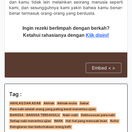
dan kamu tidak lain melainkan seorang manusia seperti
kami, dan sesungguhnya kami yakin bahwa kamu benar-
benar termasuk orang-orang yang berdusta.
Ingin rezeki berlimpah dengan berkah?
Ketahui rahasianya dengan
Klik disini!
Embed < >
Tag :
AKHLAQ DAN ADAB
Akhlak
Akhlak mulia
Sabar
Para nabi adalah orang yang paling berat menerima ujian
BANGSA - BANGSA TERDAHULU
Nabi-nabi
Kekhususan para nabi
Setiap nabi menerima ujian
IMAN
Hal-hal yang merusak iman
Kufur
Keingkaran dan kedurhakaan orang kafir