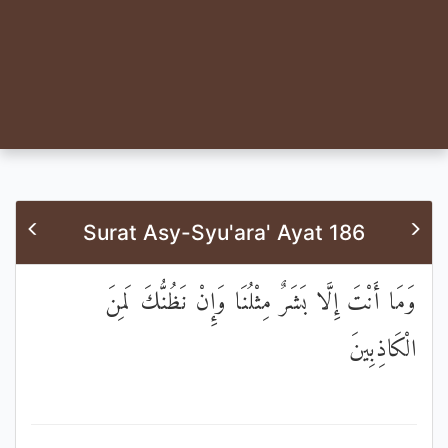
Surat Asy-Syu'ara' Ayat 186
وَمَا أَنْتَ إِلَّا بَشَرٌ مِثْلُنَا وَإِنْ نَظُنُّكَ لَمِنَ
الْكَاذِبِينَ