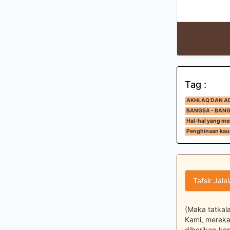
Tag :
AKHLAQ DAN A
BANGSA - BAN
Hal-hal yang me
Penghinaan kau
Tafsir Jala
(Maka tatkal
Kami, mereka
diberikan ke