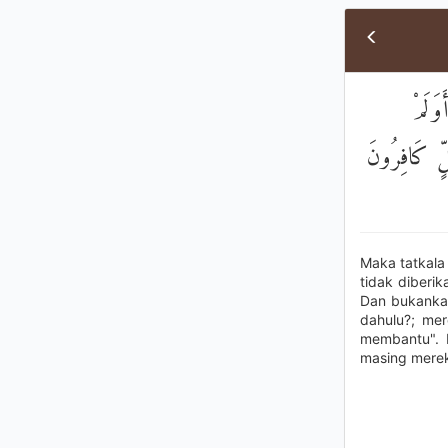
وَلَمْ
لٍّ كَافِرُونَ
Maka tatkala
tidak diberi
Dan bukankah
dahulu?; mer
membantu". 
masing mereka