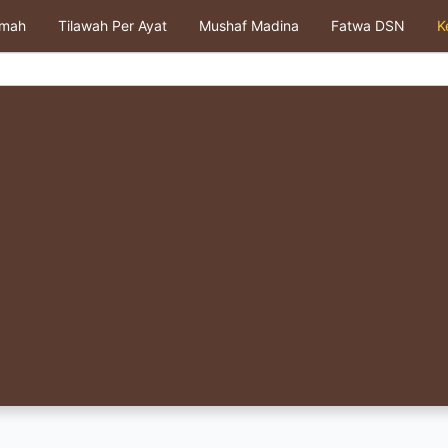
kmah
Tilawah Per Ayat
Mushaf Madina
Fatwa DSN
K