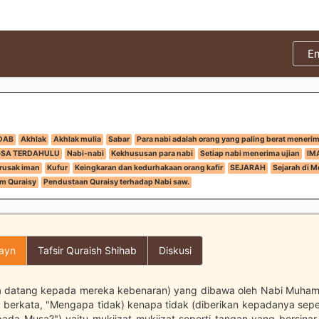
E
DAB
Akhlak
Akhlak mulia
Sabar
Para nabi adalah orang yang paling berat menerim
GSA TERDAHULU
Nabi-nabi
Kekhususan para nabi
Setiap nabi menerima ujian
IM
rusak iman
Kufur
Keingkaran dan kedurhakaan orang kafir
SEJARAH
Sejarah di 
m Quraisy
Pendustaan Quraisy terhadap Nabi saw.
layn
Tafsir Quraish Shihab
Diskusi
a datang kepada mereka kebenaran) yang dibawa oleh Nabi Muhamm
 berkata, "Mengapa tidak) kenapa tidak (diberikan kepadanya seper
pada Musa?") yaitu mukjizat-mukjizat seperti tangan yang bersinar