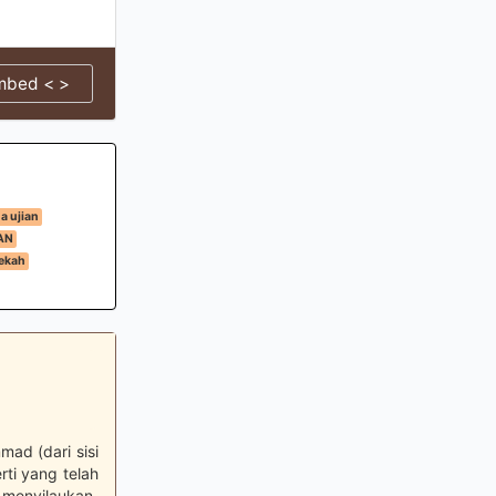
mbed < >
a ujian
AN
Mekah
ad (dari sisi
ti yang telah
 menyilaukan,