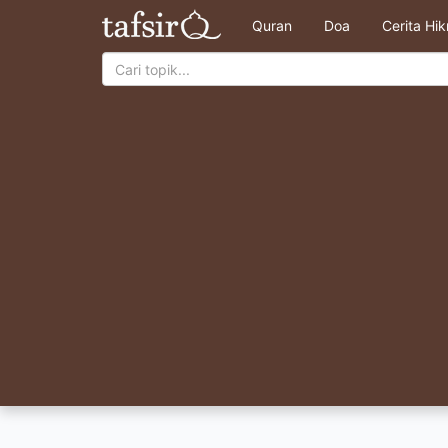
Quran
Doa
Cerita Hi