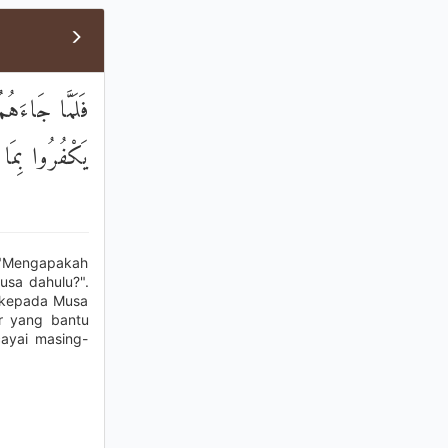
فَلَمَّا جَاءَهُم
يَكْفُرُوا بِمَا
: "Mengapakah
usa dahulu?".
n kepada Musa
ir yang bantu
ayai masing-