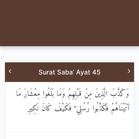
Surat Saba’ Ayat 45
وَكَذَّبَ الَّذِينَ مِنْ قَبْلِهِمْ وَمَا بَلَغُوا مِعْشَارَ مَا
آتَيْنَاهُمْ فَكَذَّبُوا رُسُلِي ۖ فَكَيْفَ كَانَ نَكِيرِ