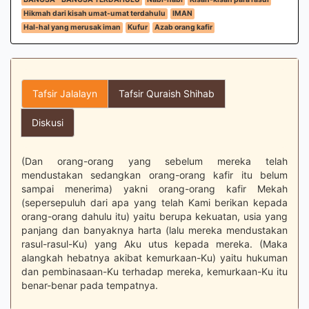
Hikmah dari kisah umat-umat terdahulu
IMAN
Hal-hal yang merusak iman
Kufur
Azab orang kafir
Tafsir Jalalayn
Tafsir Quraish Shihab
Diskusi
(Dan orang-orang yang sebelum mereka telah
mendustakan sedangkan orang-orang kafir itu belum
sampai menerima) yakni orang-orang kafir Mekah
(sepersepuluh dari apa yang telah Kami berikan kepada
orang-orang dahulu itu) yaitu berupa kekuatan, usia yang
panjang dan banyaknya harta (lalu mereka mendustakan
rasul-rasul-Ku) yang Aku utus kepada mereka. (Maka
alangkah hebatnya akibat kemurkaan-Ku) yaitu hukuman
dan pembinasaan-Ku terhadap mereka, kemurkaan-Ku itu
benar-benar pada tempatnya.