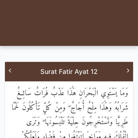
Surat Fatir Ayat 12
وَمَا يَسْتَوِي الْبَحْرَانِ هَٰذَا عَذْبٌ فُرَاتٌ سَائِغٌ
شَرَابُهُ وَهَٰذَا مِلْحٌ أُجَاجٌ ۖ وَمِنْ كُلٍّ تَأْكُلُونَ لَحْمًا
طَرِيًّا وَتَسْتَخْرِجُونَ حِلْيَةً تَلْبَسُونَهَا ۖ وَتَرَى
الْفُلْكَ فِيهِ مَوَاخِرَ لِتَبْتَغُوا مِنْ فَضْلِهِ وَلَعَلَّكُمْ