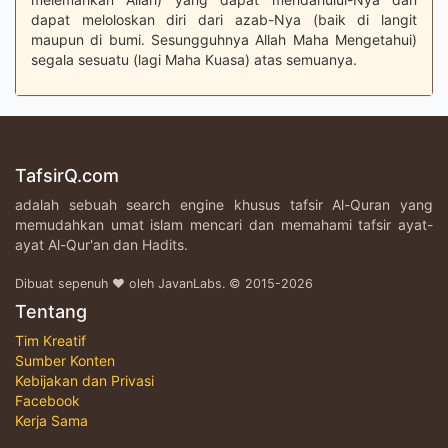
dapat meloloskan diri dari azab-Nya (baik di langit
maupun di bumi. Sesungguhnya Allah Maha Mengetahui)
segala sesuatu (lagi Maha Kuasa) atas semuanya.
TafsirQ.com
adalah sebuah search engine khusus tafsir Al-Quran yang
memudahkan umat islam mencari dan memahami tafsir ayat-
ayat Al-Qur'an dan Hadits.
Dibuat sepenuh ♥ oleh JavanLabs. © 2015-2026
Tentang
Tim Kreatif
Sumber Konten
Kebijakan dan Privasi
Facebook
Kerja Sama