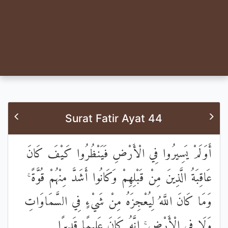
Surat Fatir Ayat 44
أَوَلَمْ يَسِيرُوا فِي الْأَرْضِ فَيَنْظُرُوا كَيْفَ كَانَ
عَاقِبَةُ الَّذِينَ مِنْ قَبْلِهِمْ وَكَانُوا أَشَدَّ مِنْهُمْ قُوَّةً ۚ
وَمَا كَانَ اللَّهُ لِيُعْجِزَهُ مِنْ شَيْءٍ فِي السَّمَاوَاتِ
وَلَا فِي الْأَرْضِ ۚ إِنَّهُ كَانَ عَلِيمًا قَدِيرًا