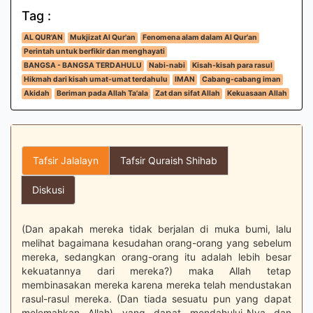
Tag :
AL QUR'AN
Mukjizat Al Qur'an
Fenomena alam dalam Al Qur'an
Perintah untuk berfikir dan menghayati
BANGSA - BANGSA TERDAHULU
Nabi-nabi
Kisah-kisah para rasul
Hikmah dari kisah umat-umat terdahulu
IMAN
Cabang-cabang iman
Akidah
Beriman pada Allah Ta'ala
Zat dan sifat Allah
Kekuasaan Allah
Tafsir Jalalayn
Tafsir Quraish Shihab
Diskusi
(Dan apakah mereka tidak berjalan di muka bumi, lalu
melihat bagaimana kesudahan orang-orang yang sebelum
mereka, sedangkan orang-orang itu adalah lebih besar
kekuatannya dari mereka?) maka Allah tetap
membinasakan mereka karena mereka telah mendustakan
rasul-rasul mereka. (Dan tiada sesuatu pun yang dapat
melemahkan Allah) yang dapat mendahului-Nya dan