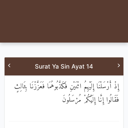
Surat Ya Sin Ayat 14
إِذْ أَرْسَلْنَا إِلَيْهِمُ اثْنَيْنِ فَكَذَّبُوهُمَا فَعَزَّزْنَا بِثَالِثٍ
فَقَالُوا إِنَّا إِلَيْكُمْ مُرْسَلُونَ