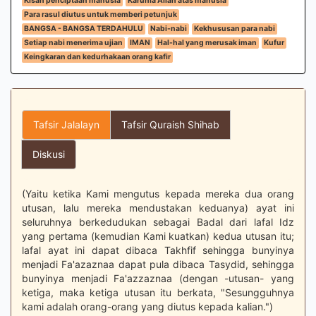
Kisah penciptaan manusia
Karunia Allah atas manusia
Para rasul diutus untuk memberi petunjuk
BANGSA - BANGSA TERDAHULU
Nabi-nabi
Kekhususan para nabi
Setiap nabi menerima ujian
IMAN
Hal-hal yang merusak iman
Kufur
Keingkaran dan kedurhakaan orang kafir
Tafsir Jalalayn
Tafsir Quraish Shihab
Diskusi
(Yaitu ketika Kami mengutus kepada mereka dua orang
utusan, lalu mereka mendustakan keduanya) ayat ini
seluruhnya berkedudukan sebagai Badal dari lafal Idz
yang pertama (kemudian Kami kuatkan) kedua utusan itu;
lafal ayat ini dapat dibaca Takhfif sehingga bunyinya
menjadi Fa'azaznaa dapat pula dibaca Tasydid, sehingga
bunyinya menjadi Fa'azzaznaa (dengan -utusan- yang
ketiga, maka ketiga utusan itu berkata, "Sesungguhnya
kami adalah orang-orang yang diutus kepada kalian.")