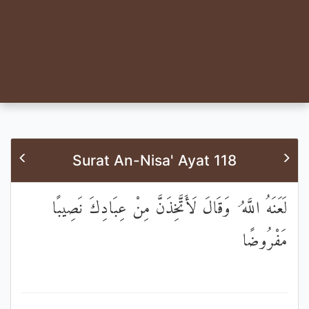
Surat An-Nisa' Ayat 118
لَعَنَهُ اللَّهُ ۘ وَقَالَ لَأَتَّخِذَنَّ مِنْ عِبَادِكَ نَصِيبًا
مَفْرُوضًا