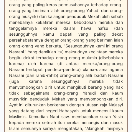
orang yang paling keras permusuhannya terhadap orang-
orang yang beriman ialah orang-orang Yahudi dan orang-
orang musyrik) dari kalangan penduduk Mekah oleh sebab
menebalnya kekafiran mereka, kebodohan mereka dan
tenggelamnya mereka dalam hawa nafsu (dan
sesungguhnya kamu dapati yang paling dekat
persahabatannya dengan orang-orang yang beriman ialah
orang-orang yang berkata, "Sesungguhnya kami ini orang
Nasrani." Yang demikian itu) maksudnya kecintaan mereka
begitu dekat terhadap orang-orang mukmin (disebabkan
karena) oleh karena (di antara mereka/orang-orang
Nasrani terdapat pendeta-pendeta) ulama-ulama agama
Nasrani (dan rahib-rahib) orang-orang ahli ibadah Nasrani
(juga karena sesungguhnya mereka tidak
menyombongkan diri) untuk mengikuti barang yang hak
tidak sebagaimana orang-orang Yahudi dan kaum
musyrikin penduduk Mekah yang menyombongkan diri.
Ayat ini diturunkan berkenaan dengan utusan raja Najasyi
yang datang dari negeri Habasyah untuk menemui kaum
Muslimin. Kemudian Nabi saw. membacakan surah Yasin
kepada mereka setelah itu mereka menangis dan masuk
Islam semuanya seraya mengatakan, "Alangkah miripnya