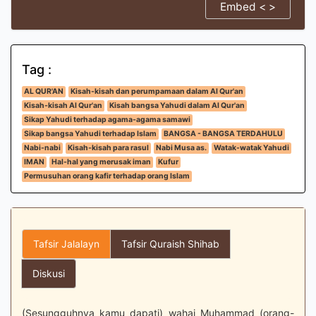
Embed < >
Tag :
AL QUR'AN
Kisah-kisah dan perumpamaan dalam Al Qur'an
Kisah-kisah Al Qur'an
Kisah bangsa Yahudi dalam Al Qur'an
Sikap Yahudi terhadap agama-agama samawi
Sikap bangsa Yahudi terhadap Islam
BANGSA - BANGSA TERDAHULU
Nabi-nabi
Kisah-kisah para rasul
Nabi Musa as.
Watak-watak Yahudi
IMAN
Hal-hal yang merusak iman
Kufur
Permusuhan orang kafir terhadap orang Islam
Tafsir Jalalayn
Tafsir Quraish Shihab
Diskusi
(Sesungguhnya kamu dapati) wahai Muhammad (orang-