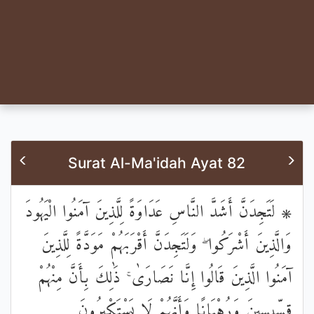
Surat Al-Ma'idah Ayat 82
۞ لَتَجِدَنَّ أَشَدَّ النَّاسِ عَدَاوَةً لِلَّذِينَ آمَنُوا الْيَهُودَ
وَالَّذِينَ أَشْرَكُوا ۖ وَلَتَجِدَنَّ أَقْرَبَهُمْ مَوَدَّةً لِلَّذِينَ
آمَنُوا الَّذِينَ قَالُوا إِنَّا نَصَارَىٰ ۚ ذَٰلِكَ بِأَنَّ مِنْهُمْ
قِسِّيسِينَ وَرُهْبَانًا وَأَنَّهُمْ لَا يَسْتَكْبِرُونَ