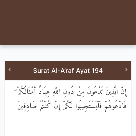
Surat Al-A’raf Ayat 194
إِنَّ الَّذِينَ تَدْعُونَ مِنْ دُونِ اللَّهِ عِبَادٌ أَمْثَالُكُمْ ۖ
فَادْعُوهُمْ فَلْيَسْتَجِيبُوا لَكُمْ إِنْ كُنْتُمْ صَادِقِينَ