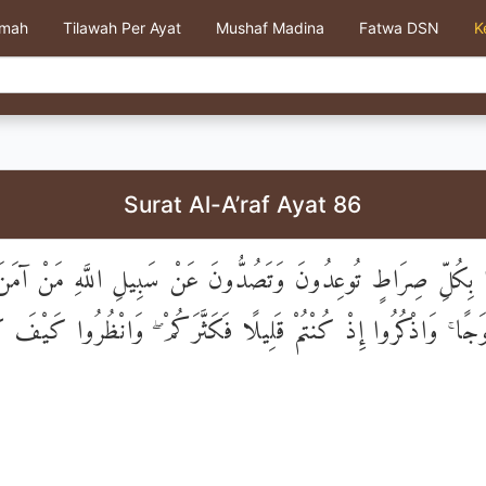
kmah
Tilawah Per Ayat
Mushaf Madina
Fatwa DSN
K
Surat Al-A’raf Ayat 86
ا بِكُلِّ صِرَاطٍ تُوعِدُونَ وَتَصُدُّونَ عَنْ سَبِيلِ اللَّهِ مَنْ آمَنَ
ِوَجًا ۚ وَاذْكُرُوا إِذْ كُنْتُمْ قَلِيلًا فَكَثَّرَكُمْ ۖ وَانْظُرُوا كَيْفَ ك