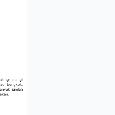
alang-halangi
jadi bengkok.
banyak jumlah
akan.