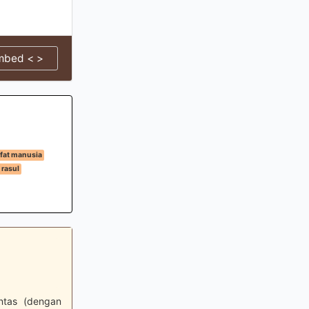
mbed < >
ifat manusia
 rasul
intas (dengan