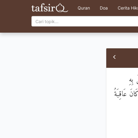
Quran
Doa
Cerita Hi
 بِهِ
َانَ عَاقِبَةُ