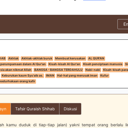
E
DAB
Akhlak
Akhlak-akhlak buruk
Membuat kerusakan
AL QUR'AN
 perumpamaan dalam Al Qur'an
Kisah-kisah Al Qur'an
Kisah penciptaan manusia
S
ia akan nikmat Allah
BANGSA - BANGSA TERDAHULU
Nabi-nabi
Kisah-kisah para
Keburukan kaum Syu'aib as.
IMAN
Hal-hal yang merusak iman
Kufur
kedurhakaan orang kafir
layn
Tafsir Quraish Shihab
Diskusi
ah kamu duduk di tiap-tiap jalan) yakni tempat orang berlalu l