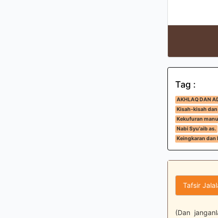
Tag :
AKHLAQ DAN A
Kisah-kisah dan
Kekufuran manus
Nabi Syu'aib as.
Keingkaran dan 
Tafsir Jala
(Dan janganl