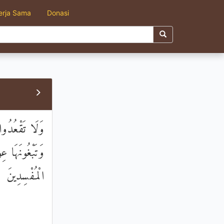
erja Sama
Donasi
وَلَا تَقْعُدُو
وَتَبْغُونَهَا ع
الْمُفْسِدِينَ