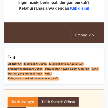
Ingin rezeki berlimpah dengan berkah?
Ketahui rahasianya dengan
Klik disini!
Embed < >
Tag :
AL QUR'AN
Mukjizat Al Qur'an
Mukjizat ilmu pengetahuan
Ilmu hewan dalam Al Qur'an
Penyebutan hewan dalam Al Qur'an
IMAN
Hal-hal yang merusak iman
Kufur
Keingkaran dan kedurhakaan orang kafir
Tafsir Jalalayn
Tafsir Quraish Shihab