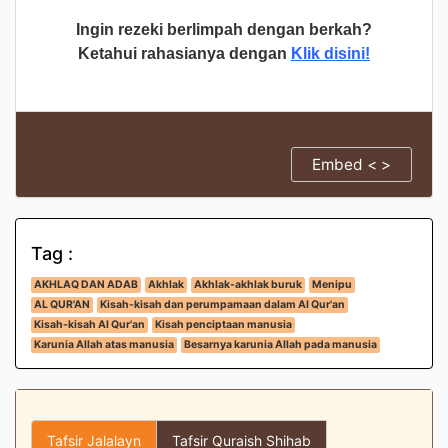
Ingin rezeki berlimpah dengan berkah?
Ketahui rahasianya dengan
Klik disini!
Embed < >
Tag :
AKHLAQ DAN ADAB
Akhlak
Akhlak-akhlak buruk
Menipu
AL QUR'AN
Kisah-kisah dan perumpamaan dalam Al Qur'an
Kisah-kisah Al Qur'an
Kisah penciptaan manusia
Karunia Allah atas manusia
Besarnya karunia Allah pada manusia
Tafsir Jalalayn
Tafsir Quraish Shihab