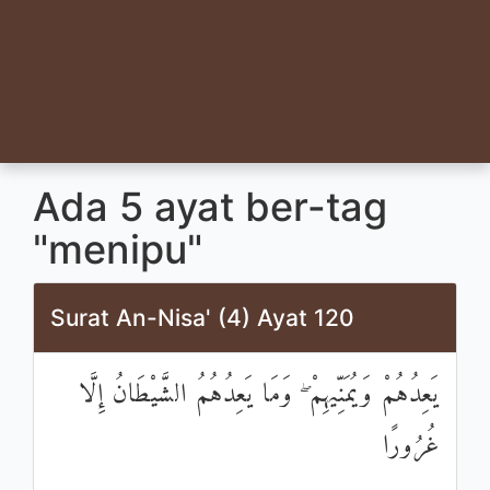
Ada 5 ayat ber-tag
"menipu"
Surat An-Nisa' (4) Ayat 120
يَعِدُهُمْ وَيُمَنِّيهِمْ ۖ وَمَا يَعِدُهُمُ الشَّيْطَانُ إِلَّا
غُرُورًا