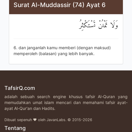
Surat Al-Muddassir (74) Ayat 6
وَلَا تَمْنُنْ تَسْتَكْثِرُ
6. dan janganlah kamu memberi (dengan maksud)
memperoleh (balasan) yang lebih banyak.
TafsirQ.com
adalah sebuah search engine khusus tafsir Al-Quran yang
memudahkan umat islam mencari dan memahami tafsir ayat-
ayat Al-Qur'an dan Hadits.
Dibuat sepenuh ♥ oleh JavanLabs. © 2015-2026
Tentang