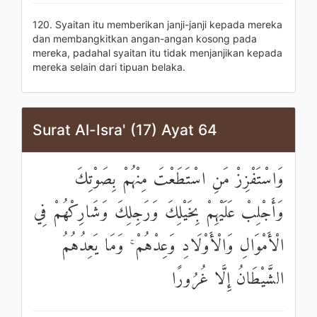
120. Syaitan itu memberikan janji-janji kepada mereka
dan membangkitkan angan-angan kosong pada
mereka, padahal syaitan itu tidak menjanjikan kepada
mereka selain dari tipuan belaka.
Surat Al-Isra' (17) Ayat 64
وَاسْتَفْزِزْ مَنِ اسْتَطَعْتَ مِنْهُمْ بِصَوْتِكَ
وَأَجْلِبْ عَلَيْهِمْ بِخَيْلِكَ وَرَجِلِكَ وَشَارِكْهُمْ فِي
الْأَمْوَالِ وَالْأَوْلَادِ وَعِدْهُمْ ۚ وَمَا يَعِدُهُمُ
الشَّيْطَانُ إِلَّا غُرُورًا