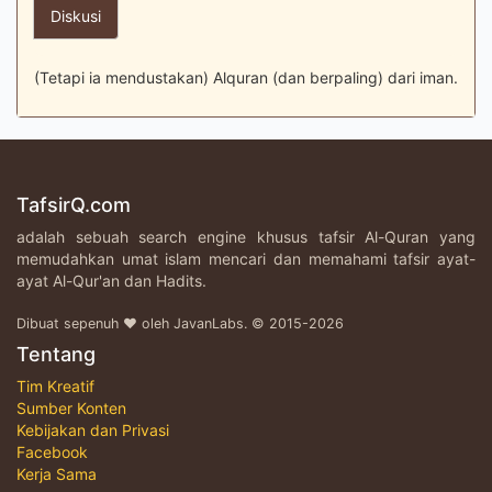
Diskusi
(Tetapi ia mendustakan) Alquran (dan berpaling) dari iman.
TafsirQ.com
adalah sebuah search engine khusus tafsir Al-Quran yang
memudahkan umat islam mencari dan memahami tafsir ayat-
ayat Al-Qur'an dan Hadits.
Dibuat sepenuh ♥ oleh JavanLabs. © 2015-2026
Tentang
Tim Kreatif
Sumber Konten
Kebijakan dan Privasi
Facebook
Kerja Sama