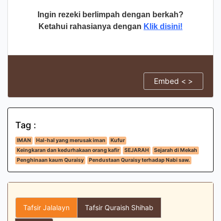
Ingin rezeki berlimpah dengan berkah?
Ketahui rahasianya dengan
Klik disini!
Embed < >
Tag :
IMAN
Hal-hal yang merusak iman
Kufur
Keingkaran dan kedurhakaan orang kafir
SEJARAH
Sejarah di Mekah
Penghinaan kaum Quraisy
Pendustaan Quraisy terhadap Nabi saw.
Tafsir Jalalayn
Tafsir Quraish Shihab