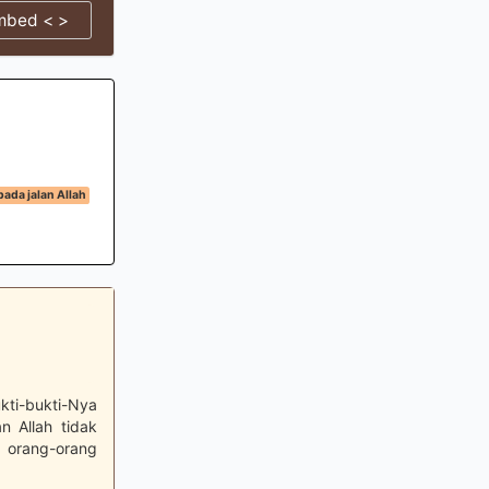
mbed < >
ada jalan Allah
ti-bukti-Nya
n Allah tidak
 orang-orang