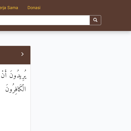
erja Sama
Donasi
يُرِيدُونَ أَنْ يُ
الْكَافِرُونَ