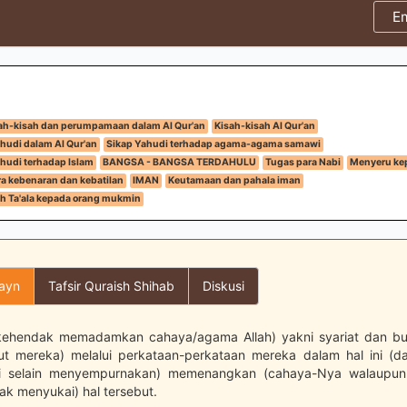
E
ah-kisah dan perumpamaan dalam Al Qur'an
Kisah-kisah Al Qur'an
hudi dalam Al Qur'an
Sikap Yahudi terhadap agama-agama samawi
hudi terhadap Islam
BANGSA - BANGSA TERDAHULU
Tugas para Nabi
Menyeru kep
ra kebenaran dan kebatilan
IMAN
Keutamaan dan pahala iman
ah Ta'ala kepada orang mukmin
layn
Tafsir Quraish Shihab
Diskusi
kehendak memadamkan cahaya/agama Allah) yakni syariat dan buk
t mereka) melalui perkataan-perkataan mereka dalam hal ini (da
 selain menyempurnakan) memenangkan (cahaya-Nya walaupun
dak menyukai) hal tersebut.