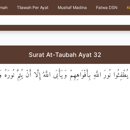
kmah
Tilawah Per Ayat
Mushaf Madina
Fatwa DSN
K
Surat At-Taubah Ayat 32
طْفِئُوا نُورَ اللَّهِ بِأَفْوَاهِهِمْ وَيَأْبَى اللَّهُ إِلَّا أَنْ يُتِمَّ نُورَهُ وَ