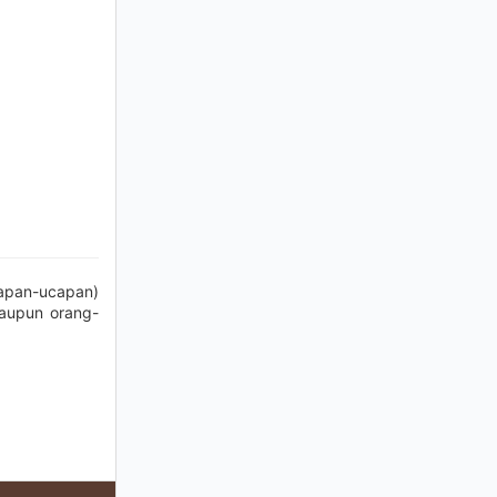
apan-ucapan)
laupun orang-