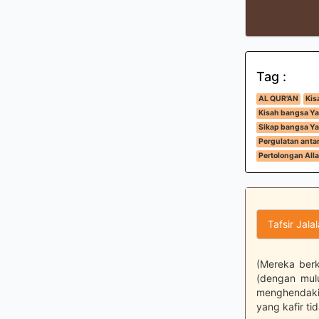
Tag :
AL QUR'AN
Kis
Kisah bangsa Ya
Sikap bangsa Ya
Pergulatan anta
Pertolongan All
Tafsir Jala
(Mereka ber
(dengan mulu
menghendaki
yang kafir ti