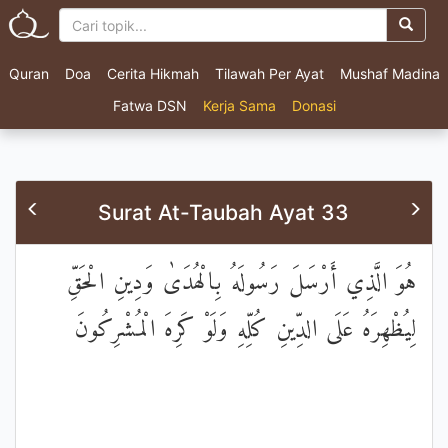
Quran
Doa
Cerita Hikmah
Tilawah Per Ayat
Mushaf Madina
Fatwa DSN
Kerja Sama
Donasi
Surat At-Taubah Ayat 33
هُوَ الَّذِي أَرْسَلَ رَسُولَهُ بِالْهُدَىٰ وَدِينِ الْحَقِّ
لِيُظْهِرَهُ عَلَى الدِّينِ كُلِّهِ وَلَوْ كَرِهَ الْمُشْرِكُونَ