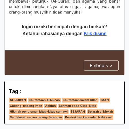
membawa) petunjuk (Al-Quran) dan agama yang benar
untuk dimenangkan-Nya atas segala agama, walaupun
orang-orang musyrikin tidak menyukai.
Ingin rezeki berlimpah dengan berkah?
Ketahui rahasianya dengan
Klik disini!
Embed < >
Tag :
AL QUR'AN
Keutamaan Al Qur'an
Keutamaan kalam Allah
IMAN
Cabang-cabang iman
Akidah
Beriman pada Kitab-kitab
Hikmah penurunan kitab-kitab samawi
SEJARAH
Sejarah di Mekah
Berdakwah secara terang-terangan
Penbuktian kerasulan Nabi saw.