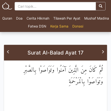
Quran
Doa
Cerita Hikmah
Tilawah Per Ayat
Mushaf Madina
Fatwa DSN
Kerja Sama
Donasi
Surat Al-Balad Ayat 17
ثُمَّ كَانَ مِنَ الَّذِينَ آمَنُوا وَتَوَاصَوْا بِالصَّبْرِ
وَتَوَاصَوْا بِالْمَرْحَمَةِ