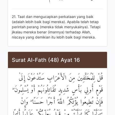
21. Taat dan mengucapkan perkataan yang baik
(adalah lebih baik bagi mereka). Apabila telah tetap
perintah perang (mereka tidak menyukainya). Tetapi
jikalau mereka benar (imannya) terhadap Allah,
niscaya yang demikian itu lebih baik bagi mereka.
Surat Al-Fath (48) Ayat 16
قُلْ لِلْمُخَلَّفِينَ مِنَ الْأَعْرَابِ سَتُدْعَوْنَ إِلَىٰ
قَوْمٍ أُولِي بَأْسٍ شَدِيدٍ تُقَاتِلُونَهُمْ أَوْ يُسْلِمُونَ ۖ
فَإِنْ تُطِيعُوا يُؤْتِكُمُ اللَّهُ أَجْرًا حَسَنًا ۖ وَإِنْ
تَتَوَلَّوْا كَمَا تَوَلَّيْتُمْ مِنْ قَبْلُ يُعَذِّبْكُمْ عَذَابًا أَلِيمًا