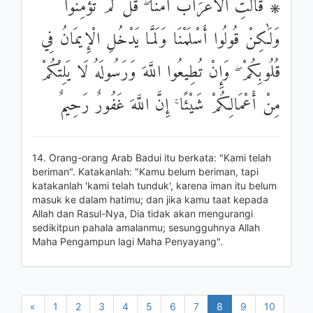
۞ قَالَتِ الْأَعْرَابُ آمَنَّا ۖ قُلْ لَمْ تُؤْمِنُوا
وَلَٰكِنْ قُولُوا أَسْلَمْنَا وَلَمَّا يَدْخُلِ الْإِيمَانُ فِي
قُلُوبِكُمْ ۖ وَإِنْ تُطِيعُوا اللَّهَ وَرَسُولَهُ لَا يَلِتْكُمْ
مِنْ أَعْمَالِكُمْ شَيْئًا ۚ إِنَّ اللَّهَ غَفُورٌ رَحِيمٌ
14. Orang-orang Arab Badui itu berkata: "Kami telah
beriman". Katakanlah: "Kamu belum beriman, tapi
katakanlah 'kami telah tunduk', karena iman itu belum
masuk ke dalam hatimu; dan jika kamu taat kepada
Allah dan Rasul-Nya, Dia tidak akan mengurangi
sedikitpun pahala amalanmu; sesungguhnya Allah
Maha Pengampun lagi Maha Penyayang".
«
1
2
3
4
5
6
7
8
9
10