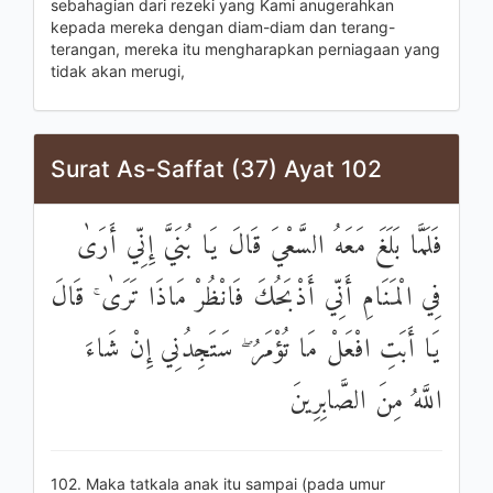
sebahagian dari rezeki yang Kami anugerahkan
kepada mereka dengan diam-diam dan terang-
terangan, mereka itu mengharapkan perniagaan yang
tidak akan merugi,
Surat As-Saffat (37) Ayat 102
فَلَمَّا بَلَغَ مَعَهُ السَّعْيَ قَالَ يَا بُنَيَّ إِنِّي أَرَىٰ
فِي الْمَنَامِ أَنِّي أَذْبَحُكَ فَانْظُرْ مَاذَا تَرَىٰ ۚ قَالَ
يَا أَبَتِ افْعَلْ مَا تُؤْمَرُ ۖ سَتَجِدُنِي إِنْ شَاءَ
اللَّهُ مِنَ الصَّابِرِينَ
102. Maka tatkala anak itu sampai (pada umur