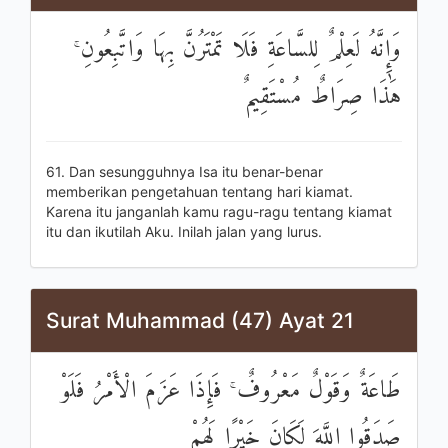
وَإِنَّهُ لَعِلْمٌ لِلسَّاعَةِ فَلَا تَمْتَرُنَّ بِهَا وَاتَّبِعُونِ ۚ
هَٰذَا صِرَاطٌ مُسْتَقِيمٌ
61. Dan sesungguhnya Isa itu benar-benar
memberikan pengetahuan tentang hari kiamat.
Karena itu janganlah kamu ragu-ragu tentang kiamat
itu dan ikutilah Aku. Inilah jalan yang lurus.
Surat Muhammad (47) Ayat 21
طَاعَةٌ وَقَوْلٌ مَعْرُوفٌ ۚ فَإِذَا عَزَمَ الْأَمْرُ فَلَوْ
صَدَقُوا اللَّهَ لَكَانَ خَيْرًا لَهُمْ