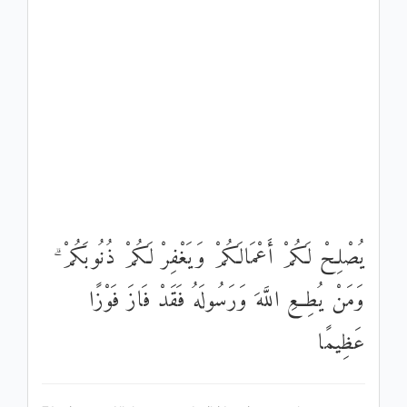
يُصْلِحْ لَكُمْ أَعْمَالَكُمْ وَيَغْفِرْ لَكُمْ ذُنُوبَكُمْ ۗ
وَمَنْ يُطِعِ اللَّهَ وَرَسُولَهُ فَقَدْ فَازَ فَوْزًا
عَظِيمًا