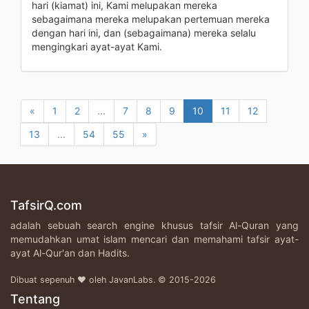
hari (kiamat) ini, Kami melupakan mereka
sebagaimana mereka melupakan pertemuan mereka
dengan hari ini, dan (sebagaimana) mereka selalu
mengingkari ayat-ayat Kami.
«
1
2
...
7
8
9
10
11
12
13
...
54
55
»
TafsirQ.com
adalah sebuah search engine khusus tafsir Al-Quran yang
memudahkan umat islam mencari dan memahami tafsir ayat-
ayat Al-Qur'an dan Hadits.
Dibuat sepenuh ♥ oleh JavanLabs. © 2015-2026
Tentang