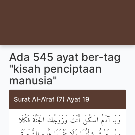
Ada 545 ayat ber-tag
"kisah penciptaan
manusia"
Surat Al-A’raf (7) Ayat 19
وَيَا آدَمُ اسْكُنْ أَنْتَ وَزَوْجُكَ الْجَنَّةَ فَكُلَا
مِنْ حَيْثُ شِئْتُمَا وَلَا تَقْرَبَا هَٰذِهِ الشَّجَرَةَ