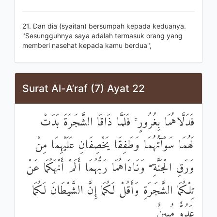
21. Dan dia (syaitan) bersumpah kepada keduanya.
"Sesungguhnya saya adalah termasuk orang yang
memberi nasehat kepada kamu berdua",
Surat Al-A’raf (7) Ayat 22
فَدَلَّاهُمَا بِغُرُورٍ ۚ فَلَمَّا ذَاقَا الشَّجَرَةَ بَدَتْ
لَهُمَا سَوْآتُهُمَا وَطَفِقَا يَخْصِفَانِ عَلَيْهِمَا مِنْ
وَرَقِ الْجَنَّةِ ۖ وَنَادَاهُمَا رَبُّهُمَا أَلَمْ أَنْهَكُمَا عَنْ
تِلْكُمَا الشَّجَرَةِ وَأَقُلْ لَكُمَا إِنَّ الشَّيْطَانَ لَكُمَا
عَدُوٌّ مُبِينٌ