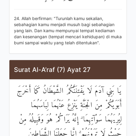
24. Allah berfirman: "Turunlah kamu sekalian,
sebahagian kamu menjadi musuh bagi sebahagian
yang lain. Dan kamu mempunyai tempat kediaman
dan kesenangan (tempat mencari kehidupan) di muka
bumi sampai waktu yang telah ditentukan".
Surat Al-A’raf (7) Ayat 27
يَا بَنِي آدَمَ لَا يَفْتِنَنَّكُمُ الشَّيْطَانُ كَمَا أَخْرَجَ
أَبَوَيْكُمْ مِنَ الْجَنَّةِ يَنْزِعُ عَنْهُمَا لِبَاسَهُمَا
لِيُرِيَهُمَا سَوْآتِهِمَا ۗ إِنَّهُ يَرَاكُمْ هُوَ وَقَبِيلُهُ مِنْ
حَيْثُ لَا تَرَوْنَهُمْ ۗ إِنَّا جَعَلْنَا الشَّيَاطِينَ