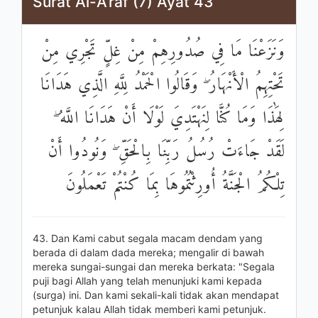
Surat Al-A’raf (7) Ayat 43
وَنَزَعْنَا مَا فِي صُدُورِهِمْ مِنْ غِلٍّ تَجْرِي مِنْ
تَحْتِهِمُ الْأَنْهَارُ ۖ وَقَالُوا الْحَمْدُ لِلَّهِ الَّذِي هَدَانَا
لِهَٰذَا وَمَا كُنَّا لِنَهْتَدِيَ لَوْلَا أَنْ هَدَانَا اللَّهُ ۖ
لَقَدْ جَاءَتْ رُسُلُ رَبِّنَا بِالْحَقِّ ۖ وَنُودُوا أَنْ
تِلْكُمُ الْجَنَّةُ أُورِثْتُمُوهَا بِمَا كُنْتُمْ تَعْمَلُونَ
43. Dan Kami cabut segala macam dendam yang
berada di dalam dada mereka; mengalir di bawah
mereka sungai-sungai dan mereka berkata: "Segala
puji bagi Allah yang telah menunjuki kami kepada
(surga) ini. Dan kami sekali-kali tidak akan mendapat
petunjuk kalau Allah tidak memberi kami petunjuk.