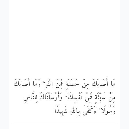
مَا أَصَابَكَ مِنْ حَسَنَةٍ فَمِنَ اللَّهِ ۖ وَمَا أَصَابَكَ
مِنْ سَيِّئَةٍ فَمِنْ نَفْسِكَ ۚ وَأَرْسَلْنَاكَ لِلنَّاسِ
رَسُولًا ۚ وَكَفَىٰ بِاللَّهِ شَهِيدًا