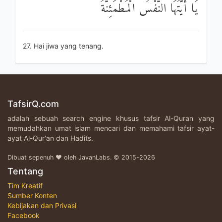
يَا أَيَّتُهَا النَّفْسُ الْمُطْمَئِنَّةُ
27. Hai jiwa yang tenang.
TafsirQ.com
adalah sebuah search engine khusus tafsir Al-Quran yang
memudahkan umat islam mencari dan memahami tafsir ayat-
ayat Al-Qur'an dan Hadits.
Dibuat sepenuh ♥ oleh JavanLabs. © 2015-2026
Tentang
Tim Kreatif
Sumber Konten
Kebijakan dan Privasi
Facebook