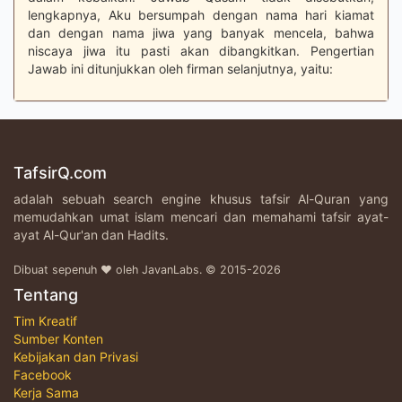
lengkapnya, Aku bersumpah dengan nama hari kiamat
dan dengan nama jiwa yang banyak mencela, bahwa
niscaya jiwa itu pasti akan dibangkitkan. Pengertian
Jawab ini ditunjukkan oleh firman selanjutnya, yaitu:
TafsirQ.com
adalah sebuah search engine khusus tafsir Al-Quran yang
memudahkan umat islam mencari dan memahami tafsir ayat-
ayat Al-Qur'an dan Hadits.
Dibuat sepenuh ♥ oleh JavanLabs. © 2015-2026
Tentang
Tim Kreatif
Sumber Konten
Kebijakan dan Privasi
Facebook
Kerja Sama