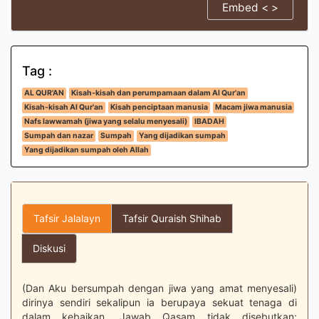
Embed < >
Tag :
AL QUR'AN
Kisah-kisah dan perumpamaan dalam Al Qur'an
Kisah-kisah Al Qur'an
Kisah penciptaan manusia
Macam jiwa manusia
Nafs lawwamah (jiwa yang selalu menyesali)
IBADAH
Sumpah dan nazar
Sumpah
Yang dijadikan sumpah
Yang dijadikan sumpah oleh Allah
Tafsir Jalalayn
Tafsir Quraish Shihab
Diskusi
(Dan Aku bersumpah dengan jiwa yang amat menyesali)
dirinya sendiri sekalipun ia berupaya sekuat tenaga di
dalam kebaikan. Jawab Qasam tidak disebutkan;