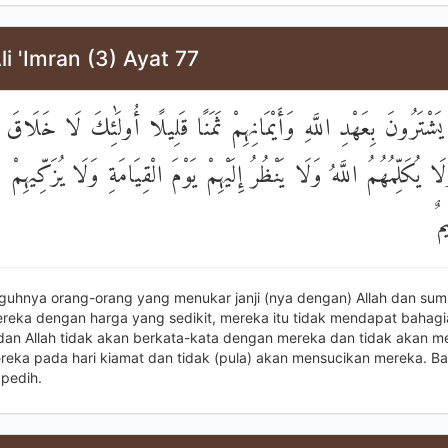
li 'Imran (3) Ayat 77
 يَشْتَرُونَ بِعَهْدِ اللَّهِ وَأَيْمَانِهِمْ ثَمَنًا قَلِيلًا أُولَٰئِكَ لَا خَلَاقَ 
ا يُكَلِّمُهُمُ اللَّهُ وَلَا يَنْظُرُ إِلَيْهِمْ يَوْمَ الْقِيَامَةِ وَلَا يُزَكِّيهِمْ و
مٌ
guhnya orang-orang yang menukar janji (nya dengan) Allah dan su
eka dengan harga yang sedikit, mereka itu tidak mendapat bahagi
, dan Allah tidak akan berkata-kata dengan mereka dan tidak akan me
eka pada hari kiamat dan tidak (pula) akan mensucikan mereka. B
pedih.