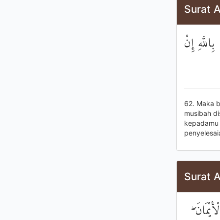
Surat A
ِاللَّهِ إِنْ
62. Maka b
musibah di
kepadamu s
penyelesai
Surat A
لْأَيْمَانَ