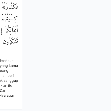
فَكَفَّارَتُه
كِسْوَتُهُمْ أ
أَيْمَانِكُمْ إ
تَشْكُرُونَ
dimaksud
 yang kamu
orang
 memberi
ak sanggup
kian itu
 Dan
Nya agar