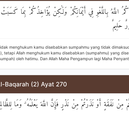
ُكُمُ اللَّهُ بِاللَّغْوِ فِي أَيْمَانِكُمْ وَلَٰكِنْ يُؤَاخِذُكُمْ بِمَا كَسَبَتْ
ورٌ حَلِيمٌ
 tidak menghukum kamu disebabkan sumpahmu yang tidak dimaksud
, tetapi Allah menghukum kamu disebabkan (sumpahmu) yang dise
sumpah) oleh hatimu. Dan Allah Maha Pengampun lagi Maha Penyant
Al-Baqarah (2) Ayat 270
ُمْ مِنْ نَفَقَةٍ أَوْ نَذَرْتُمْ مِنْ نَذْرٍ فَإِنَّ اللَّهَ يَعْلَمُهُ ۗ وَمَا لِلظَّال