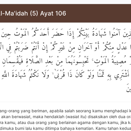
l-Ma'idah (5) Ayat 106
لَّذِينَ آمَنُوا شَهَادَةُ بَيْنِكُمْ إِذَا حَضَرَ أَحَدَكُمُ الْمَوْتُ حِينَ ال
ا عَدْلٍ مِنْكُمْ أَوْ آخَرَانِ مِنْ غَيْرِكُمْ إِنْ أَنْتُمْ ضَرَبْتُمْ فِي ا
ْ مُصِيبَةُ الْمَوْتِ ۚ تَحْبِسُونَهُمَا مِنْ بَعْدِ الصَّلَاةِ فَيُقْسِمَانِ بِا
 نَشْتَرِي بِهِ ثَمَنًا وَلَوْ كَانَ ذَا قُرْبَىٰ ۙ وَلَا نَكْتُمُ شَهَادَةَ اللَّهِ إِ
ينَ
rang-orang yang beriman, apabila salah seorang kamu menghadapi 
 akan berwasiat, maka hendaklah (wasiat itu) disaksikan oleh dua o
tara kamu, atau dua orang yang berlainan agama dengan kamu, jika 
 dimuka bumi lalu kamu ditimpa bahaya kematian. Kamu tahan kedua 