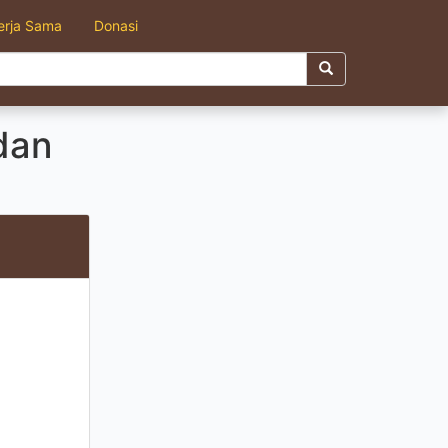
erja Sama
Donasi
dan