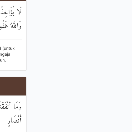
لَا يُؤَاخِذ ۗ
وَاللَّهُ غَفُ
 (untuk
ngaja
un.
وَمَا أَنْفَقْت
أَنْصَارٍ