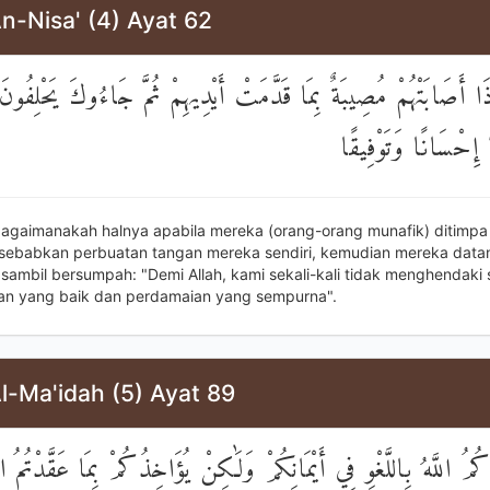
n-Nisa' (4) Ayat 62
 أَصَابَتْهُمْ مُصِيبَةٌ بِمَا قَدَّمَتْ أَيْدِيهِمْ ثُمَّ جَاءُوكَ يَحْلِفُونَ ب
َا إِحْسَانًا وَتَوْفِيقًا
agaimanakah halnya apabila mereka (orang-orang munafik) ditimpa
sebabkan perbuatan tangan mereka sendiri, kemudian mereka data
ambil bersumpah: "Demi Allah, kami sekali-kali tidak menghendaki s
an yang baik dan perdamaian yang sempurna".
l-Ma'idah (5) Ayat 89
كُمُ اللَّهُ بِاللَّغْوِ فِي أَيْمَانِكُمْ وَلَٰكِنْ يُؤَاخِذُكُمْ بِمَا عَقَّدْتُمُ ا