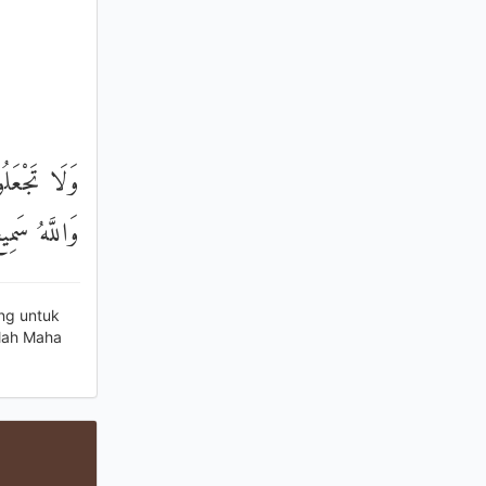
وَلَا تَجْعَ ۗ
وَاللَّهُ سَمِي
ng untuk
llah Maha