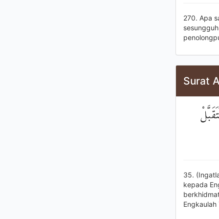
270. Apa s
sesungguhn
penolongpu
Surat A
َبَّلْ
35. (Ingat
kepada En
berkhidmat 
Engkaulah 