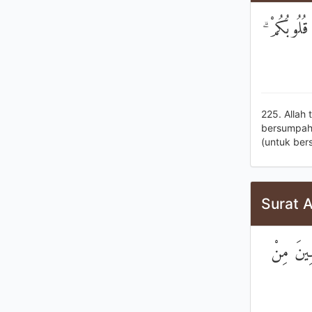
 قُلُوبُكُمْ
225. Allah
bersumpah)
(untuk ber
Surat 
ِمِينَ مِنْ