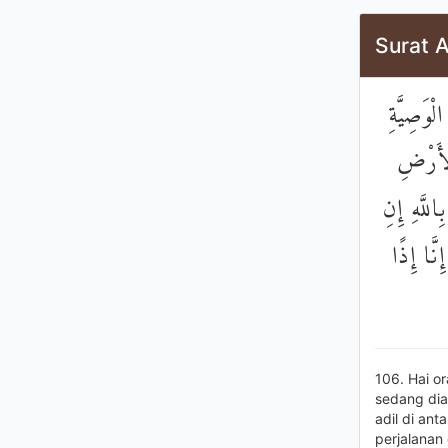
Surat A
ْوَصِيَّةِ
لْأَرْضِ
للَّهِ إِنِ
نَّا إِذًا
106. Hai o
sedang dia
adil di an
perjalanan