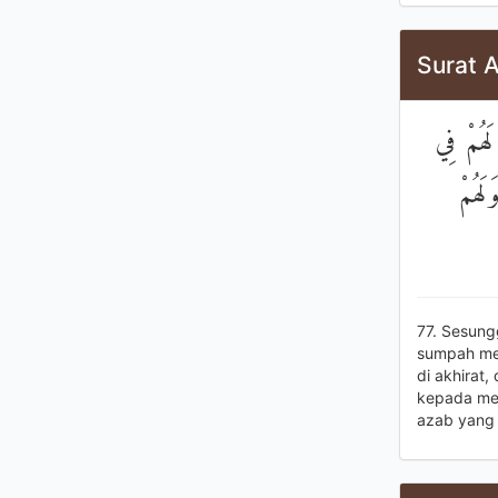
Surat A
لَهُمْ فِي
َلَهُمْ
77. Sesung
sumpah mer
di akhirat
kepada mer
azab yang 