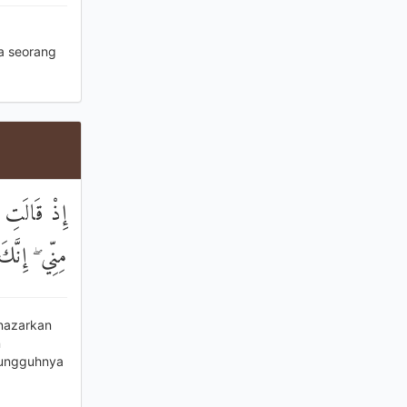
a seorang
إِذْ قَالَتِ 
مِنِّي ۖ إِنَّك
enazarkan
n
esungguhnya