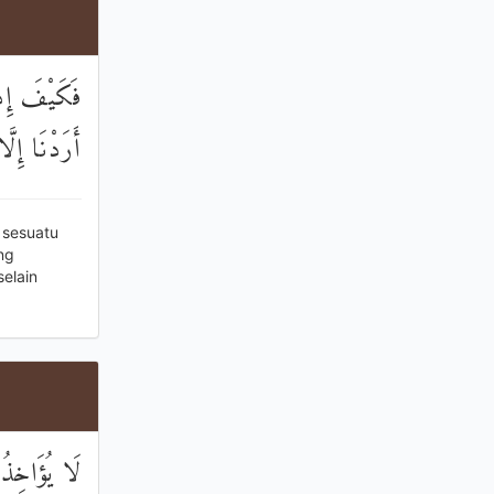
فَكَيْفَ إِذَا
أَرَدْنَا إِلّ
 sesuatu
ng
elain
لَا يُؤَاخِذُ ۖ