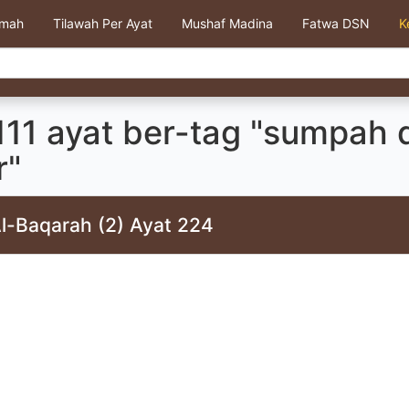
kmah
Tilawah Per Ayat
Mushaf Madina
Fatwa DSN
K
111 ayat ber-tag "sumpah 
r"
Al-Baqarah (2) Ayat 224