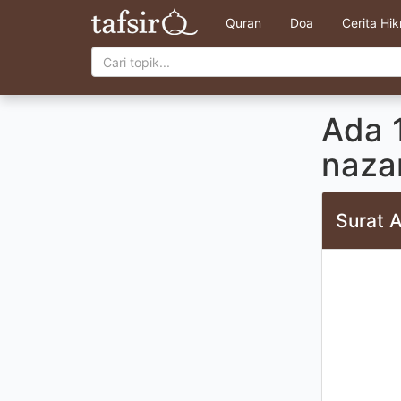
Quran
Doa
Cerita Hi
Ada 
naza
Surat 