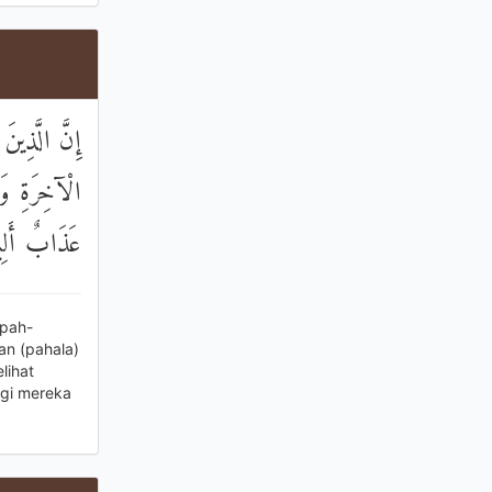
إِنَّ الَّذِينَ
الْآخِرَةِ وَلَ
عَذَابٌ أَلِي
mpah-
an (pahala)
lihat
agi mereka