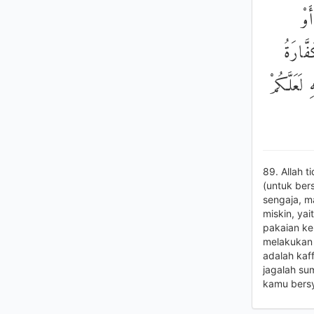
َوْ
فَّارَةُ
 لَعَلَّكُمْ
89. Allah
(untuk be
sengaja, m
miskin, ya
pakaian ke
melakukan 
adalah kaf
jagalah s
kamu bers