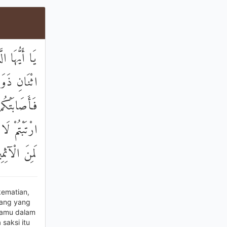
يَا أَيُّهَا ا
اثْنَانِ ذَوَ
فَأَصَابَتْكُم
ارْتَبْتُمْ لَا
لَمِنَ الْآثِمِ
kematian,
rang yang
kamu dalam
saksi itu