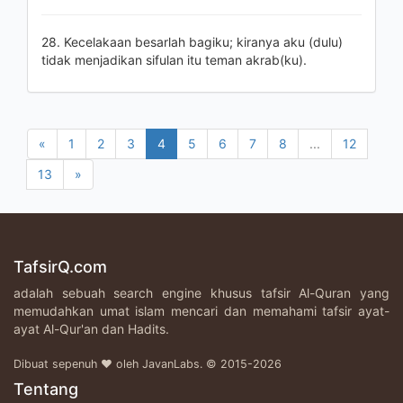
28. Kecelakaan besarlah bagiku; kiranya aku (dulu)
tidak menjadikan sifulan itu teman akrab(ku).
«
1
2
3
4
5
6
7
8
...
12
13
»
TafsirQ.com
adalah sebuah search engine khusus tafsir Al-Quran yang
memudahkan umat islam mencari dan memahami tafsir ayat-
ayat Al-Qur'an dan Hadits.
Dibuat sepenuh ♥ oleh JavanLabs. © 2015-2026
Tentang