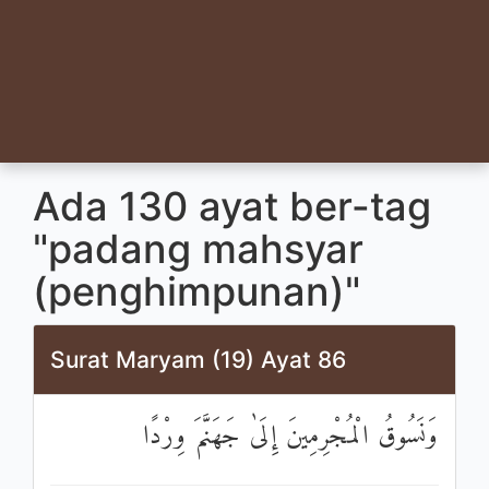
Ada 130 ayat ber-tag
"padang mahsyar
(penghimpunan)"
Surat Maryam (19) Ayat 86
وَنَسُوقُ الْمُجْرِمِينَ إِلَىٰ جَهَنَّمَ وِرْدًا