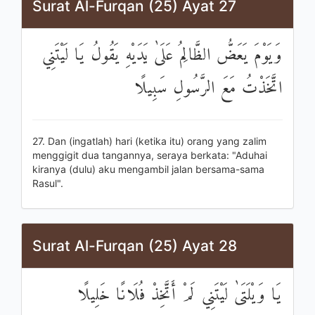
Surat Al-Furqan (25) Ayat 27
وَيَوْمَ يَعَضُّ الظَّالِمُ عَلَىٰ يَدَيْهِ يَقُولُ يَا لَيْتَنِي
اتَّخَذْتُ مَعَ الرَّسُولِ سَبِيلًا
27. Dan (ingatlah) hari (ketika itu) orang yang zalim
menggigit dua tangannya, seraya berkata: "Aduhai
kiranya (dulu) aku mengambil jalan bersama-sama
Rasul".
Surat Al-Furqan (25) Ayat 28
يَا وَيْلَتَىٰ لَيْتَنِي لَمْ أَتَّخِذْ فُلَانًا خَلِيلًا