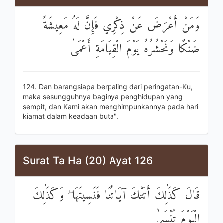
وَمَنْ أَعْرَضَ عَنْ ذِكْرِي فَإِنَّ لَهُ مَعِيشَةً
ضَنْكًا وَنَحْشُرُهُ يَوْمَ الْقِيَامَةِ أَعْمَىٰ
124. Dan barangsiapa berpaling dari peringatan-Ku,
maka sesungguhnya baginya penghidupan yang
sempit, dan Kami akan menghimpunkannya pada hari
kiamat dalam keadaan buta".
Surat Ta Ha (20) Ayat 126
قَالَ كَذَٰلِكَ أَتَتْكَ آيَاتُنَا فَنَسِيتَهَا ۖ وَكَذَٰلِكَ
الْيَوْمَ تُنْسَىٰ