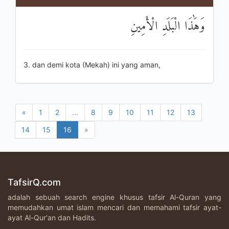
وَهَٰذَا الْبَلَدِ الْأَمِينِ
3. dan demi kota (Mekah) ini yang aman,
«
1
2
...
8
9
10
11
12
13
14
15
16
»
TafsirQ.com
adalah sebuah search engine khusus tafsir Al-Quran yang
memudahkan umat islam mencari dan memahami tafsir ayat-
ayat Al-Qur'an dan Hadits.