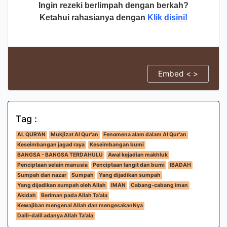
Ingin rezeki berlimpah dengan berkah?
Ketahui rahasianya dengan
Klik disini!
Embed < >
Tag :
AL QUR'AN
Mukjizat Al Qur'an
Fenomena alam dalam Al Qur'an
Keseimbangan jagad raya
Keseimbangan bumi
BANGSA - BANGSA TERDAHULU
Awal kejadian makhluk
Penciptaan selain manusia
Penciptaan langit dan bumi
IBADAH
Sumpah dan nazar
Sumpah
Yang dijadikan sumpah
Yang dijadikan sumpah oleh Allah
IMAN
Cabang-cabang iman
Akidah
Beriman pada Allah Ta'ala
Kewajiban mengenal Allah dan mengesakanNya
Dalil-dalil adanya Allah Ta'ala