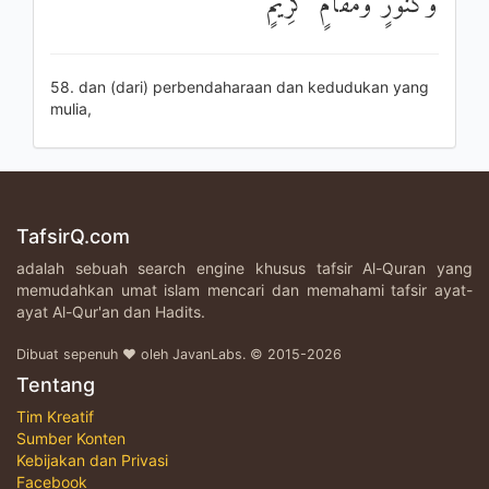
وَكُنُوزٍ وَمَقَامٍ كَرِيمٍ
58. dan (dari) perbendaharaan dan kedudukan yang
mulia,
TafsirQ.com
adalah sebuah search engine khusus tafsir Al-Quran yang
memudahkan umat islam mencari dan memahami tafsir ayat-
ayat Al-Qur'an dan Hadits.
Dibuat sepenuh ♥ oleh JavanLabs. © 2015-2026
Tentang
Tim Kreatif
Sumber Konten
Kebijakan dan Privasi
Facebook