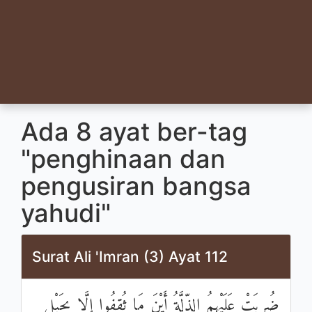
Ada 8 ayat ber-tag
"penghinaan dan
pengusiran bangsa
yahudi"
Surat Ali 'Imran (3) Ayat 112
ضُرِبَتْ عَلَيْهِمُ الذِّلَّةُ أَيْنَ مَا ثُقِفُوا إِلَّا بِحَبْلٍ