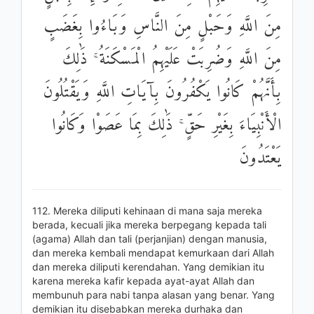
مِنَ اللَّهِ وَحَبْلٍ مِنَ النَّاسِ وَبَاءُوا بِغَضَبٍ
مِنَ اللَّهِ وَضُرِبَتْ عَلَيْهِمُ الْمَسْكَنَةُ ۚ ذَٰلِكَ
بِأَنَّهُمْ كَانُوا يَكْفُرُونَ بِآيَاتِ اللَّهِ وَيَقْتُلُونَ
الْأَنْبِيَاءَ بِغَيْرِ حَقٍّ ۚ ذَٰلِكَ بِمَا عَصَوْا وَكَانُوا
يَعْتَدُونَ
112. Mereka diliputi kehinaan di mana saja mereka
berada, kecuali jika mereka berpegang kepada tali
(agama) Allah dan tali (perjanjian) dengan manusia,
dan mereka kembali mendapat kemurkaan dari Allah
dan mereka diliputi kerendahan. Yang demikian itu
karena mereka kafir kepada ayat-ayat Allah dan
membunuh para nabi tanpa alasan yang benar. Yang
demikian itu disebabkan mereka durhaka dan