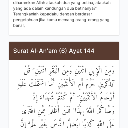
diharamkan Allah ataukah dua yang betina, ataukah
yang ada dalam kandungan dua betinanya?"
Terangkanlah kepadaku dengan berdasar
pengetahuan jika kamu memang orang-orang yang
benar,
Surat Al-An'am (6) Ayat 144
وَمِنَ الْإِبِلِ اثْنَيْنِ وَمِنَ الْبَقَرِ اثْنَيْنِ ۗ قُلْ
آلذَّكَرَيْنِ حَرَّمَ أَمِ الْأُنْثَيَيْنِ أَمَّا اشْتَمَلَتْ عَلَيْهِ
أَرْحَامُ الْأُنْثَيَيْنِ ۖ أَمْ كُنْتُمْ شُهَدَاءَ إِذْ
وَصَّاكُمُ اللَّهُ بِهَٰذَا ۚ فَمَنْ أَظْلَمُ مِمَّنِ افْتَرَىٰ
عَلَى اللَّهِ كَذِبًا لِيُضِلَّ النَّاسَ بِغَيْرِ عِلْمٍ ۗ إِنَّ