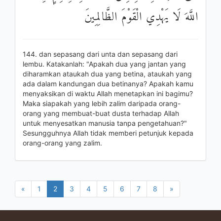
اللَّهَ لَا يَهْدِي الْقَوْمَ الظَّالِمِينَ
144. dan sepasang dari unta dan sepasang dari
lembu. Katakanlah: "Apakah dua yang jantan yang
diharamkan ataukah dua yang betina, ataukah yang
ada dalam kandungan dua betinanya? Apakah kamu
menyaksikan di waktu Allah menetapkan ini bagimu?
Maka siapakah yang lebih zalim daripada orang-
orang yang membuat-buat dusta terhadap Allah
untuk menyesatkan manusia tanpa pengetahuan?"
Sesungguhnya Allah tidak memberi petunjuk kepada
orang-orang yang zalim.
«
1
2
3
4
5
6
7
8
»