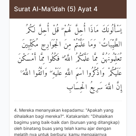
Surat Al-Ma'idah (5) Ayat 4
يَسْأَلُونَكَ مَاذَا أُحِلَّ لَهُمْ ۖ قُلْ أُحِلَّ لَكُمُ
الطَّيِّبَاتُ ۙ وَمَا عَلَّمْتُمْ مِنَ الْجَوَارِحِ مُكَلِّبِينَ
تُعَلِّمُونَهُنَّ مِمَّا عَلَّمَكُمُ اللَّهُ ۖ فَكُلُوا مِمَّا أَمْسَكْنَ
عَلَيْكُمْ وَاذْكُرُوا اسْمَ اللَّهِ عَلَيْهِ ۖ وَاتَّقُوا اللَّهَ ۚ
إِنَّ اللَّهَ سَرِيعُ الْحِسَابِ
4. Mereka menanyakan kepadamu: "Apakah yang
dihalalkan bagi mereka?". Katakanlah: "Dihalalkan
bagimu yang baik-baik dan (buruan yang ditangkap)
oleh binatang buas yang telah kamu ajar dengan
melatih nya untuk berburu; kamu mengajarnya