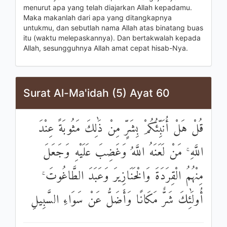
menurut apa yang telah diajarkan Allah kepadamu.
Maka makanlah dari apa yang ditangkapnya
untukmu, dan sebutlah nama Allah atas binatang buas
itu (waktu melepaskannya). Dan bertakwalah kepada
Allah, sesungguhnya Allah amat cepat hisab-Nya.
Surat Al-Ma'idah (5) Ayat 60
قُلْ هَلْ أُنَبِّئُكُمْ بِشَرٍّ مِنْ ذَٰلِكَ مَثُوبَةً عِنْدَ
اللَّهِ ۚ مَنْ لَعَنَهُ اللَّهُ وَغَضِبَ عَلَيْهِ وَجَعَلَ
مِنْهُمُ الْقِرَدَةَ وَالْخَنَازِيرَ وَعَبَدَ الطَّاغُوتَ ۚ
أُولَٰئِكَ شَرٌّ مَكَانًا وَأَضَلُّ عَنْ سَوَاءِ السَّبِيلِ