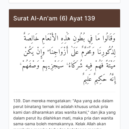
Surat Al-An'am (6) Ayat 139
وَقَالُوا مَا فِي بُطُونِ هَٰذِهِ الْأَنْعَامِ خَالِصَةٌ
لِذُكُورِنَا وَمُحَرَّمٌ عَلَىٰ أَزْوَاجِنَا ۖ وَإِنْ يَكُنْ
مَيْتَةً فَهُمْ فِيهِ شُرَكَاءُ ۚ سَيَجْزِيهِمْ وَصْفَهُمْ ۚ
إِنَّهُ حَكِيمٌ عَلِيمٌ
139. Dan mereka mengatakan: "Apa yang ada dalam
perut binatang ternak ini adalah khusus untuk pria
kami dan diharamkan atas wanita kami," dan jika yang
dalam perut itu dilahirkan mati, maka pria dan wanita
sama-sama boleh memakannya. Kelak Allah akan