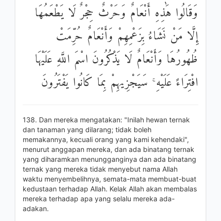
وَقَالُوا هَٰذِهِ أَنْعَامٌ وَحَرْثٌ حِجْرٌ لَا يَطْعَمُهَا
إِلَّا مَنْ نَشَاءُ بِزَعْمِهِمْ وَأَنْعَامٌ حُرِّمَتْ
ظُهُورُهَا وَأَنْعَامٌ لَا يَذْكُرُونَ اسْمَ اللَّهِ عَلَيْهَا
افْتِرَاءً عَلَيْهِ ۚ سَيَجْزِيهِمْ بِمَا كَانُوا يَفْتَرُونَ
138. Dan mereka mengatakan: "Inilah hewan ternak
dan tanaman yang dilarang; tidak boleh
memakannya, kecuali orang yang kami kehendaki",
menurut anggapan mereka, dan ada binatang ternak
yang diharamkan menungganginya dan ada binatang
ternak yang mereka tidak menyebut nama Allah
waktu menyembelihnya, semata-mata membuat-buat
kedustaan terhadap Allah. Kelak Allah akan membalas
mereka terhadap apa yang selalu mereka ada-
adakan.