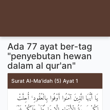
Ada 77 ayat ber-tag
"penyebutan hewan
dalam al qur'an"
Surat Al-Ma'idah (5) Ayat 1
يَا أَيُّهَا الَّذِينَ آمَنُوا أَوْفُوا بِالْعُقُودِ ۚ أُحِلَّتْ
لَكُمْ بَهِيمَةُ الْأَنْعَامِ إِلَّا مَا يُتْلَىٰ عَلَيْكُمْ غَيْرَ