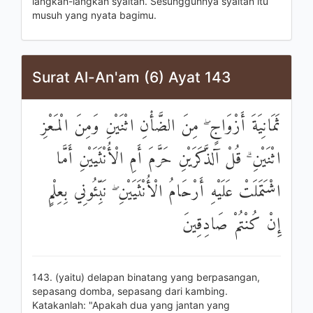
langkah-langkah syaitan. Sesungguhnya syaitan itu
musuh yang nyata bagimu.
Surat Al-An'am (6) Ayat 143
ثَمَانِيَةَ أَزْوَاجٍ ۖ مِنَ الضَّأْنِ اثْنَيْنِ وَمِنَ الْمَعْزِ
اثْنَيْنِ ۗ قُلْ آلذَّكَرَيْنِ حَرَّمَ أَمِ الْأُنْثَيَيْنِ أَمَّا
اشْتَمَلَتْ عَلَيْهِ أَرْحَامُ الْأُنْثَيَيْنِ ۖ نَبِّئُونِي بِعِلْمٍ
إِنْ كُنْتُمْ صَادِقِينَ
143. (yaitu) delapan binatang yang berpasangan,
sepasang domba, sepasang dari kambing.
Katakanlah: "Apakah dua yang jantan yang