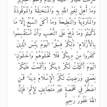
وَمَا أُهِلَّ لِغَيْرِ اللَّهِ بِهِ وَالْمُنْخَنِقَةُ وَالْمَوْقُوذَةُ
وَالْمُتَرَدِّيَةُ وَالنَّطِيحَةُ وَمَا أَكَلَ السَّبُعُ إِلَّا مَا
ذَكَّيْتُمْ وَمَا ذُبِحَ عَلَى النُّصُبِ وَأَنْ تَسْتَقْسِمُوا
بِالْأَزْلَامِ ۚ ذَٰلِكُمْ فِسْقٌ ۗ الْيَوْمَ يَئِسَ الَّذِينَ
كَفَرُوا مِنْ دِينِكُمْ فَلَا تَخْشَوْهُمْ وَاخْشَوْنِ ۚ
الْيَوْمَ أَكْمَلْتُ لَكُمْ دِينَكُمْ وَأَتْمَمْتُ عَلَيْكُمْ
نِعْمَتِي وَرَضِيتُ لَكُمُ الْإِسْلَامَ دِينًا ۚ فَمَنِ
اضْطُرَّ فِي مَخْمَصَةٍ غَيْرَ مُتَجَانِفٍ لِإِثْمٍ ۙ فَإِنَّ
اللَّهَ غَفُورٌ رَحِيمٌ