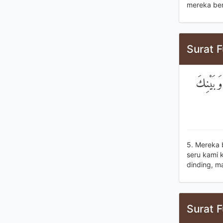
mereka ber
Surat F
وَبَيْنِكَ
5. Mereka 
seru kami 
dinding, m
Surat F