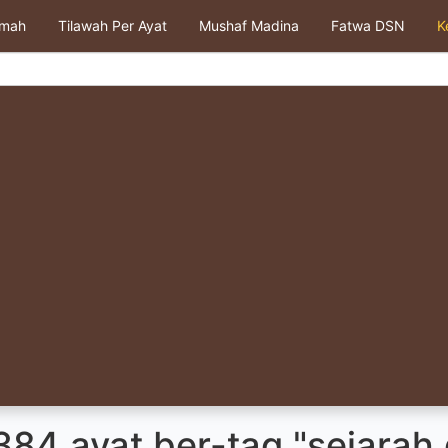
kmah
Tilawah Per Ayat
Mushaf Madina
Fatwa DSN
K
84 ayat ber-tag "sejarah 