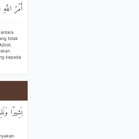
أَمْرُ اللَّهِ
 antara
ang tidak
jizat,
uskan
ang kepada
بَشِيرًا وَنَ
anyakan