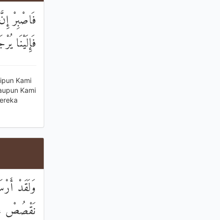
فَاصْبِرْ إِنَّ
فَإِلَيْنَا يُرْ
kipun Kami
aupun Kami
ereka
وَلَقَدْ أَرْ
نَقْصُصْ عَلَي