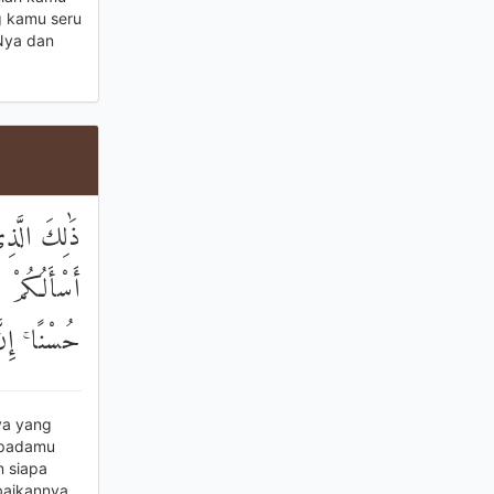
g kamu seru
Nya dan
ذَٰلِكَ الَّذِ
أَسْأَلُكُمْ عَ
حُسْنًا ۚ إِن
ya yang
epadamu
n siapa
baikannya