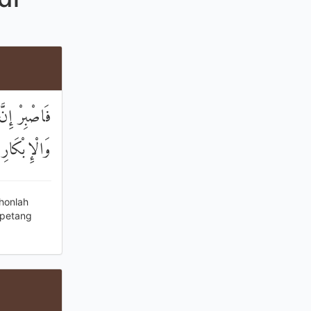
فَاصْبِرْ إِنّ
وَالْإِبْكَارِ
honlah
 petang