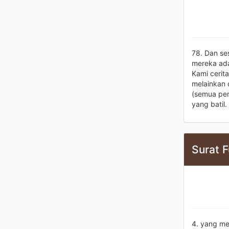
78. Dan se
mereka ada
Kami cerit
melainkan d
(semua per
yang batil.
Surat F
4. yang m