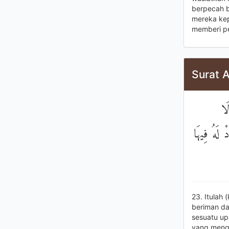
berpecah b
mereka kep
memberi pe
Surat 
َا
ْ لَهُ فِيهَا
23. Itulah
beriman da
sesuatu up
yang meng