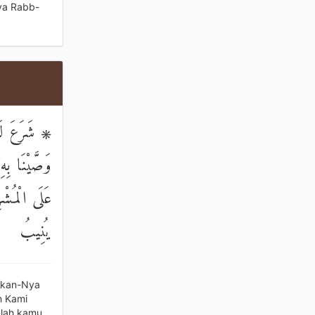
ya Rabb-
شَرَعَ لَكُمْ
وَصَّيْنَا بِه
عَلَى الْمُشْر
يُنِيبُ
atkan-Nya
h Kami
nlah kamu