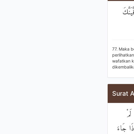
يَنَّكَ
77. Maka b
perlihatka
wafatkan k
dikembalik
Surat A
لَمْ
ِذَا جَاءَ