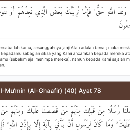
 وَعْدَ اللَّهِ حَقٌّ ۚ فَإِمَّا نُرِيَنَّكَ بَعْضَ الَّذِي نَعِدُهُمْ أَوْ نَتَوَفَّ
جَعُونَ
ersabarlah kamu, sesungguhnya janji Allah adalah benar; maka mes
n kepadamu sebagian siksa yang Kami ancamkan kepada mereka at
amu (sebelum ajal menimpa mereka), namun kepada Kami sajalah m
an.
l-Mu’min (Al-Ghaafir) (40) Ayat 78
سَلْنَا رُسُلًا مِنْ قَبْلِكَ مِنْهُمْ مَنْ قَصَصْنَا عَلَيْكَ وَمِنْهُمْ مَنْ 
ْكَ ۗ وَمَا كَانَ لِرَسُولٍ أَنْ يَأْتِيَ بِآيَةٍ إِلَّا بِإِذْنِ اللَّهِ ۚ فَإ