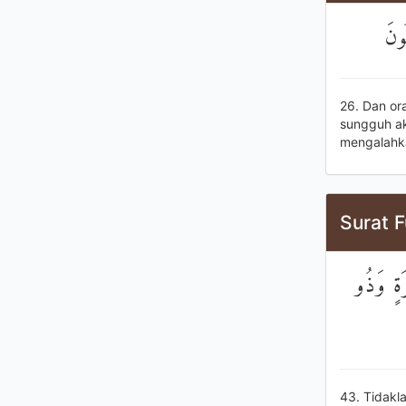
ُونَ
26. Dan or
sungguh ak
mengalahk
Surat F
َةٍ وَذُو
43. Tidakl