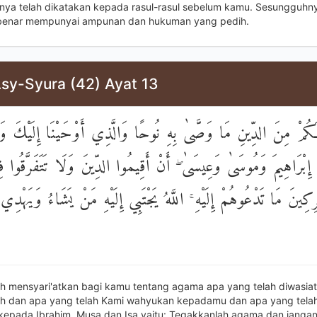
ya telah dikatakan kepada rasul-rasul sebelum kamu. Sesungguhn
benar mempunyai ampunan dan hukuman yang pedih.
Asy-Syura (42) Ayat 13
 مِنَ الدِّينِ مَا وَصَّىٰ بِهِ نُوحًا وَالَّذِي أَوْحَيْنَا إِلَيْكَ وَمَ
ِ إِبْرَاهِيمَ وَمُوسَىٰ وَعِيسَىٰ ۖ أَنْ أَقِيمُوا الدِّينَ وَلَا تَتَفَرَّقُوا فِ
ِكِينَ مَا تَدْعُوهُمْ إِلَيْهِ ۚ اللَّهُ يَجْتَبِي إِلَيْهِ مَنْ يَشَاءُ وَيَهْدِي 
lah mensyari'atkan bagi kamu tentang agama apa yang telah diwasi
h dan apa yang telah Kami wahyukan kepadamu dan apa yang tela
kepada Ibrahim, Musa dan Isa yaitu: Tegakkanlah agama dan janga