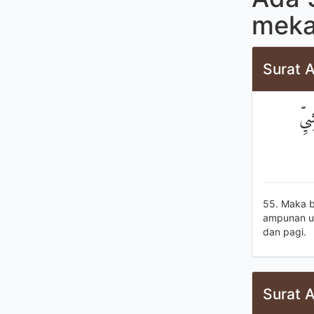
meka
Surat A
يِّ
55. Maka b
ampunan u
dan pagi.
Surat A