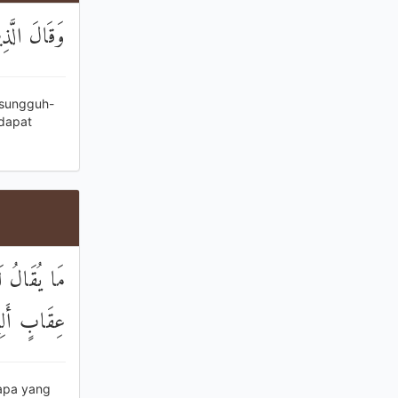
وَقَالَ الَّذِ
 sungguh-
 dapat
مَا يُقَالُ ل
عِقَابٍ أَلِي
 apa yang