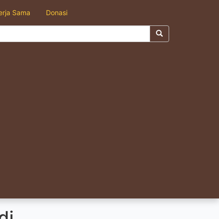
erja Sama
Donasi
di