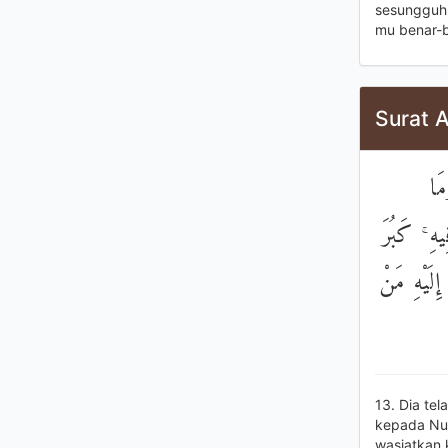
sesungguhn
mu benar-
Surat 
۞ ا
يهِ ۚ كَبُرَ
إِلَيْهِ مَنْ
13. Dia te
kepada Nu
wasiatkan 