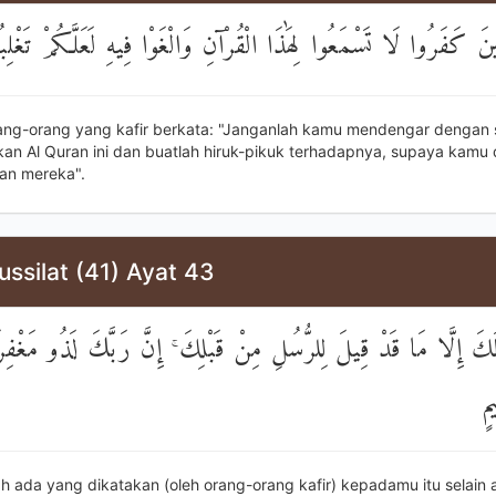
ينَ كَفَرُوا لَا تَسْمَعُوا لِهَٰذَا الْقُرْآنِ وَالْغَوْا فِيهِ لَعَلَّكُمْ تَغْلِب
ang-orang yang kafir berkata: "Janganlah kamu mendengar dengan
an Al Quran ini dan buatlah hiruk-pikuk terhadapnya, supaya kamu
an mereka".
ussilat (41) Ayat 43
َكَ إِلَّا مَا قَدْ قِيلَ لِلرُّسُلِ مِنْ قَبْلِكَ ۚ إِنَّ رَبَّكَ لَذُو مَغْفِر
مٍ
ah ada yang dikatakan (oleh orang-orang kafir) kepadamu itu selain