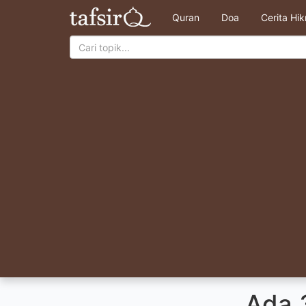
Quran
Doa
Cerita Hi
Ada 3