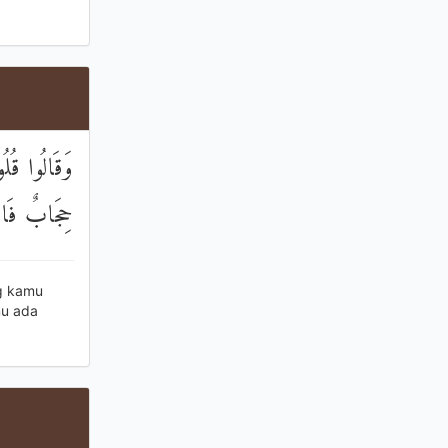
وَقَالُوا قُلُو
حِجَابٌ فَاعْم
ng kamu
mu ada