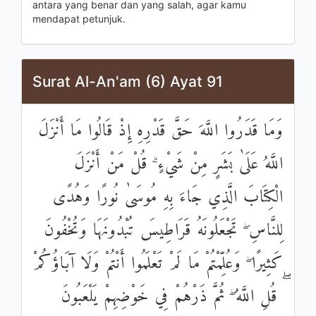
antara yang benar dan yang salah, agar kamu
mendapat petunjuk.
Surat Al-An'am (6) Ayat 91
وَمَا قَدَرُوا اللَّهَ حَقَّ قَدْرِهِ إِذْ قَالُوا مَا أَنْزَلَ
اللَّهُ عَلَىٰ بَشَرٍ مِنْ شَيْءٍ ۗ قُلْ مَنْ أَنْزَلَ
الْكِتَابَ الَّذِي جَاءَ بِهِ مُوسَىٰ نُورًا وَهُدًى
لِلنَّاسِ ۖ تَجْعَلُونَهُ قَرَاطِيسَ تُبْدُونَهَا وَتُخْفُونَ
كَثِيرًا ۖ وَعُلِّمْتُمْ مَا لَمْ تَعْلَمُوا أَنْتُمْ وَلَا آبَاؤُكُمْ
ۖ قُلِ اللَّهُ ۖ ثُمَّ ذَرْهُمْ فِي خَوْضِهِمْ يَلْعَبُونَ