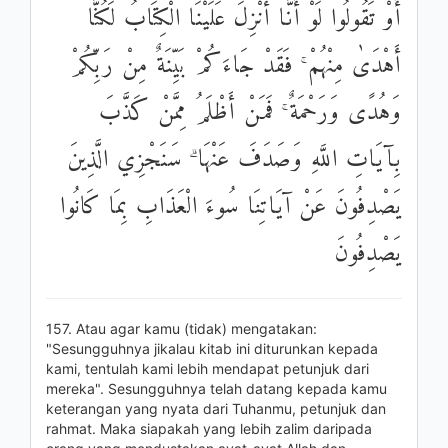
أَوْ تَقُولُوا لَوْ أَنَّا أُنْزِلَ عَلَيْنَا الْكِتَابُ لَكُنَّا
أَهْدَىٰ مِنْهُمْ ۚ فَقَدْ جَاءَكُمْ بَيِّنَةٌ مِنْ رَبِّكُمْ
وَهُدًى وَرَحْمَةٌ ۚ فَمَنْ أَظْلَمُ مِمَّنْ كَذَّبَ
بِآيَاتِ اللَّهِ وَصَدَفَ عَنْهَا ۗ سَنَجْزِي الَّذِينَ
يَصْدِفُونَ عَنْ آيَاتِنَا سُوءَ الْعَذَابِ بِمَا كَانُوا
يَصْدِفُونَ
157. Atau agar kamu (tidak) mengatakan:
"Sesungguhnya jikalau kitab ini diturunkan kepada
kami, tentulah kami lebih mendapat petunjuk dari
mereka". Sesungguhnya telah datang kepada kamu
keterangan yang nyata dari Tuhanmu, petunjuk dan
rahmat. Maka siapakah yang lebih zalim daripada