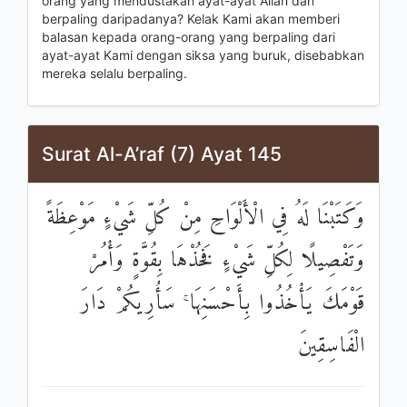
orang yang mendustakan ayat-ayat Allah dan
berpaling daripadanya? Kelak Kami akan memberi
balasan kepada orang-orang yang berpaling dari
ayat-ayat Kami dengan siksa yang buruk, disebabkan
mereka selalu berpaling.
Surat Al-A’raf (7) Ayat 145
وَكَتَبْنَا لَهُ فِي الْأَلْوَاحِ مِنْ كُلِّ شَيْءٍ مَوْعِظَةً
وَتَفْصِيلًا لِكُلِّ شَيْءٍ فَخُذْهَا بِقُوَّةٍ وَأْمُرْ
قَوْمَكَ يَأْخُذُوا بِأَحْسَنِهَا ۚ سَأُرِيكُمْ دَارَ
الْفَاسِقِينَ