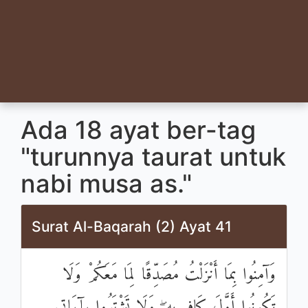
Ada 18 ayat ber-tag
"turunnya taurat untuk
nabi musa as."
Surat Al-Baqarah (2) Ayat 41
وَآمِنُوا بِمَا أَنْزَلْتُ مُصَدِّقًا لِمَا مَعَكُمْ وَلَا
تَكُونُوا أَوَّلَ كَافِرٍ بِهِ ۖ وَلَا تَشْتَرُوا بِآيَاتِي