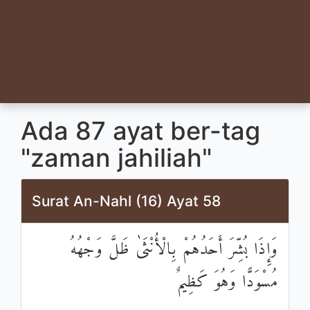
Ada 87 ayat ber-tag
"zaman jahiliah"
Surat An-Nahl (16) Ayat 58
وَإِذَا بُشِّرَ أَحَدُهُمْ بِالْأُنْثَىٰ ظَلَّ وَجْهُهُ
مُسْوَدًّا وَهُوَ كَظِيمٌ