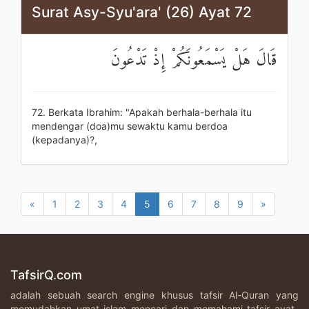
Surat Asy-Syu'ara' (26) Ayat 72
قَالَ هَلْ يَسْمَعُونَكُمْ إِذْ تَدْعُونَ
72. Berkata Ibrahim: "Apakah berhala-berhala itu
mendengar (doa)mu sewaktu kamu berdoa
(kepadanya)?,
«
1
2
3
4
5
6
7
8
9
»
TafsirQ.com
adalah sebuah search engine khusus tafsir Al-Quran yang
memudahkan umat islam mencari dan memahami tafsir ayat-