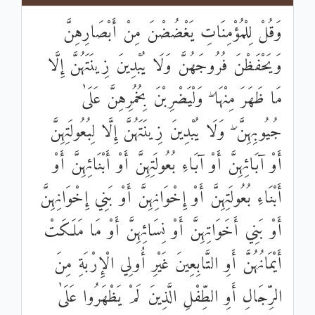
وَقُلْ لِلْمُؤْمِنَاتِ يَغْضُضْنَ مِنْ أَبْصَارِهِنَّ
وَيَحْفَظْنَ فُرُوجَهُنَّ وَلَا يُبْدِينَ زِينَتَهُنَّ إِلَّا
مَا ظَهَرَ مِنْهَا ۖ وَلْيَضْرِبْنَ بِخُمُرِهِنَّ عَلَىٰ
جُيُوبِهِنَّ ۖ وَلَا يُبْدِينَ زِينَتَهُنَّ إِلَّا لِبُعُولَتِهِنَّ
أَوْ آبَائِهِنَّ أَوْ آبَاءِ بُعُولَتِهِنَّ أَوْ أَبْنَائِهِنَّ أَوْ
أَبْنَاءِ بُعُولَتِهِنَّ أَوْ إِخْوَانِهِنَّ أَوْ بَنِي إِخْوَانِهِنَّ
أَوْ بَنِي أَخَوَاتِهِنَّ أَوْ نِسَائِهِنَّ أَوْ مَا مَلَكَتْ
أَيْمَانُهُنَّ أَوِ التَّابِعِينَ غَيْرِ أُولِي الْإِرْبَةِ مِنَ
الرِّجَالِ أَوِ الطِّفْلِ الَّذِينَ لَمْ يَظْهَرُوا عَلَىٰ