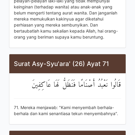
pelayan-pelayan laki-laki yang tidak mempunyai
keinginan (terhadap wanita) atau anak-anak yang
belum mengerti tentang aurat wanita. Dan janganlah
mereka memukulkan kakinyua agar diketahui
perhiasan yang mereka sembunyikan. Dan
bertaubatlah kamu sekalian kepada Allah, hai orang-
orang yang beriman supaya kamu beruntung.
Surat Asy-Syu'ara' (26) Ayat 71
قَالُوا نَعْبُدُ أَصْنَامًا فَنَظَلُّ لَهَا عَاكِفِينَ
71. Mereka menjawab: "Kami menyembah berhala-
berhala dan kami senantiasa tekun menyembahnya".