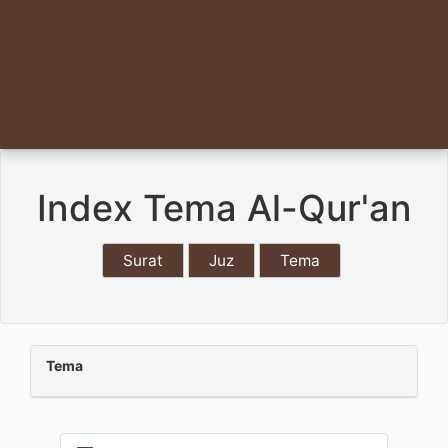
Index Tema Al-Qur'an
Surat
Juz
Tema
Tema