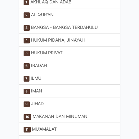
AKHLAQ DAN ADAB
1
AL QUR'AN
2
BANGSA - BANGSA TERDAHULU
3
HUKUM PIDANA, JINAYAH
4
HUKUM PRIVAT
5
IBADAH
6
ILMU
7
IMAN
8
JIHAD
9
MAKANAN DAN MINUMAN
10
MU'AMALAT
11