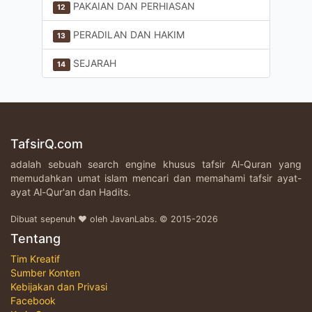
PAKAIAN DAN PERHIASAN
12
PERADILAN DAN HAKIM
13
SEJARAH
14
TafsirQ.com
adalah sebuah search engine khusus tafsir Al-Quran yang
memudahkan umat islam mencari dan memahami tafsir ayat-
ayat Al-Qur'an dan Hadits.
Dibuat sepenuh ♥ oleh JavanLabs. © 2015-2026
Tentang
Tim Kreatif
Sumber Konten
Kebijakan dan Privasi
Facebook