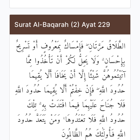
Surat Al-Baqarah (2) Ayat 229
الطَّلَاقُ مَرَّتَانِ ۖ فَإِمْسَاكٌ بِمَعْرُوفٍ أَوْ تَسْرِيحٌ
بِإِحْسَانٍ ۗ وَلَا يَحِلُّ لَكُمْ أَنْ تَأْخُذُوا مِمَّا
آتَيْتُمُوهُنَّ شَيْئًا إِلَّا أَنْ يَخَافَا أَلَّا يُقِيمَا
حُدُودَ اللَّهِ ۖ فَإِنْ خِفْتُمْ أَلَّا يُقِيمَا حُدُودَ اللَّهِ
فَلَا جُنَاحَ عَلَيْهِمَا فِيمَا افْتَدَتْ بِهِ ۗ تِلْكَ
حُدُودُ اللَّهِ فَلَا تَعْتَدُوهَا ۚ وَمَنْ يَتَعَدَّ حُدُودَ
اللَّهِ فَأُولَٰئِكَ هُمُ الظَّالِمُونَ