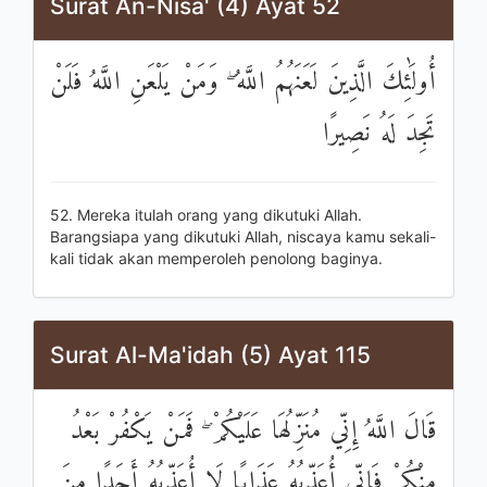
Surat An-Nisa' (4) Ayat 52
أُولَٰئِكَ الَّذِينَ لَعَنَهُمُ اللَّهُ ۖ وَمَنْ يَلْعَنِ اللَّهُ فَلَنْ
تَجِدَ لَهُ نَصِيرًا
52. Mereka itulah orang yang dikutuki Allah.
Barangsiapa yang dikutuki Allah, niscaya kamu sekali-
kali tidak akan memperoleh penolong baginya.
Surat Al-Ma'idah (5) Ayat 115
قَالَ اللَّهُ إِنِّي مُنَزِّلُهَا عَلَيْكُمْ ۖ فَمَنْ يَكْفُرْ بَعْدُ
مِنْكُمْ فَإِنِّي أُعَذِّبُهُ عَذَابًا لَا أُعَذِّبُهُ أَحَدًا مِنَ