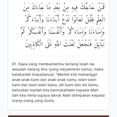
فَمَنْ حَاجَّكَ فِيهِ مِنْ بَعْدِ مَا جَاءَكَ مِنَ
الْعِلْمِ فَقُلْ تَعَالَوْا نَدْعُ أَبْنَاءَنَا وَأَبْنَاءَكُمْ
وَنِسَاءَنَا وَنِسَاءَكُمْ وَأَنْفُسَنَا وَأَنْفُسَكُمْ ثُمَّ
نَبْتَهِلْ فَنَجْعَلْ لَعْنَتَ اللَّهِ عَلَى الْكَاذِبِينَ
61. Siapa yang membantahmu tentang kisah Isa
sesudah datang ilmu (yang meyakinkan kamu), maka
katakanlah (kepadanya): "Marilah kita memanggil
anak-anak kami dan anak-anak kamu, isteri-isteri
kami dan isteri-isteri kamu, diri kami dan diri kamu;
kemudian marilah kita bermubahalah kepada Allah
dan kita minta supaya laknat Allah ditimpakan kepada
orang-orang yang dusta.