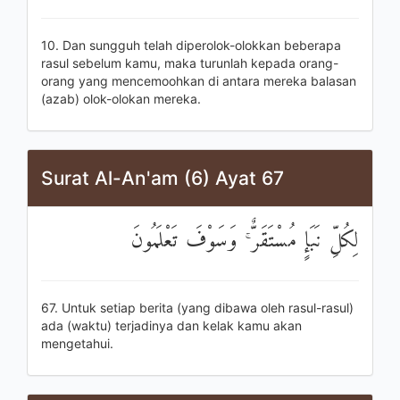
10. Dan sungguh telah diperolok-olokkan beberapa
rasul sebelum kamu, maka turunlah kepada orang-
orang yang mencemoohkan di antara mereka balasan
(azab) olok-olokan mereka.
Surat Al-An'am (6) Ayat 67
لِكُلِّ نَبَإٍ مُسْتَقَرٌّ ۚ وَسَوْفَ تَعْلَمُونَ
67. Untuk setiap berita (yang dibawa oleh rasul-rasul)
ada (waktu) terjadinya dan kelak kamu akan
mengetahui.