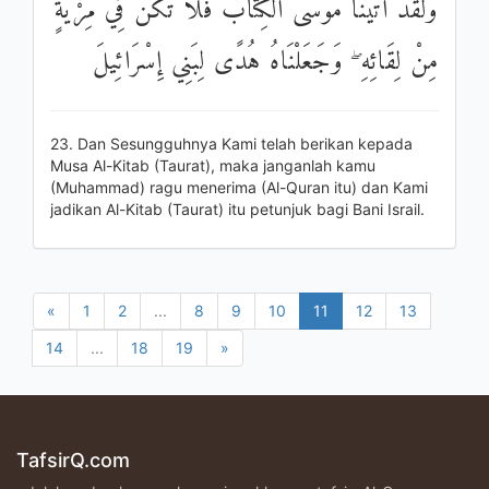
وَلَقَدْ آتَيْنَا مُوسَى الْكِتَابَ فَلَا تَكُنْ فِي مِرْيَةٍ
مِنْ لِقَائِهِ ۖ وَجَعَلْنَاهُ هُدًى لِبَنِي إِسْرَائِيلَ
23. Dan Sesungguhnya Kami telah berikan kepada
Musa Al-Kitab (Taurat), maka janganlah kamu
(Muhammad) ragu menerima (Al-Quran itu) dan Kami
jadikan Al-Kitab (Taurat) itu petunjuk bagi Bani Israil.
«
1
2
...
8
9
10
11
12
13
14
...
18
19
»
TafsirQ.com