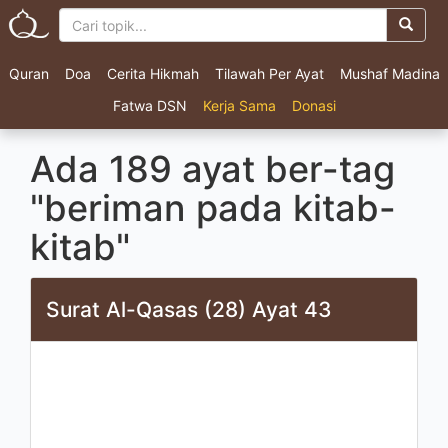
Quran
Doa
Cerita Hikmah
Tilawah Per Ayat
Mushaf Madina
Fatwa DSN
Kerja Sama
Donasi
Ada 189 ayat ber-tag
"beriman pada kitab-
kitab"
Surat Al-Qasas (28) Ayat 43