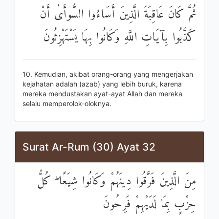
ثُمَّ كَانَ عَاقِبَةَ الَّذِينَ أَسَاءُوا السُّوأَىٰ أَنْ
كَذَّبُوا بِآيَاتِ اللَّهِ وَكَانُوا بِهَا يَسْتَهْزِئُونَ
10. Kemudian, akibat orang-orang yang mengerjakan
kejahatan adalah (azab) yang lebih buruk, karena
mereka mendustakan ayat-ayat Allah dan mereka
selalu memperolok-oloknya.
Surat Ar-Rum (30) Ayat 32
مِنَ الَّذِينَ فَرَّقُوا دِينَهُمْ وَكَانُوا شِيَعًا ۖ كُلُّ
حِزْبٍ بِمَا لَدَيْهِمْ فَرِحُونَ