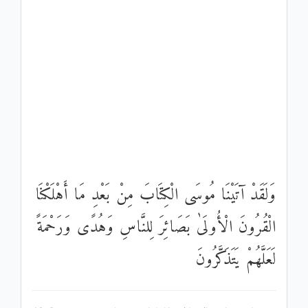
وَلَقَدْ آتَيْنَا مُوسَى الْكِتَابَ مِنْ بَعْدِ مَا أَهْلَكْنَا
الْقُرُونَ الْأُولَىٰ بَصَائِرَ لِلنَّاسِ وَهُدًى وَرَحْمَةً
لَعَلَّهُمْ يَتَذَكَّرُونَ