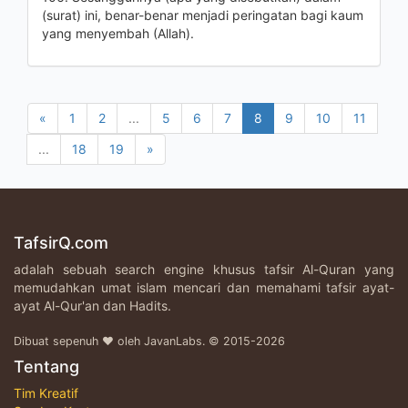
(surat) ini, benar-benar menjadi peringatan bagi kaum
yang menyembah (Allah).
«
1
2
...
5
6
7
8
9
10
11
...
18
19
»
TafsirQ.com
adalah sebuah search engine khusus tafsir Al-Quran yang
memudahkan umat islam mencari dan memahami tafsir ayat-
ayat Al-Qur'an dan Hadits.
Dibuat sepenuh ♥ oleh JavanLabs. © 2015-2026
Tentang
Tim Kreatif