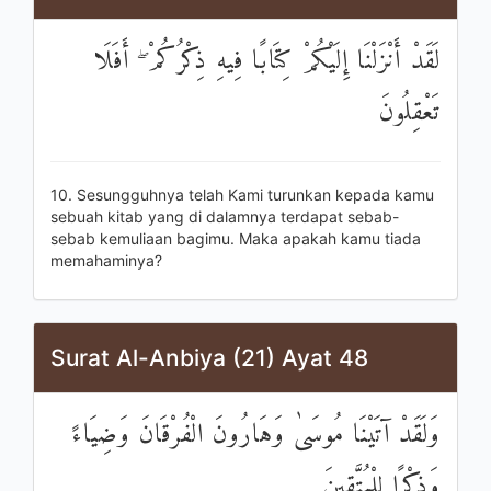
لَقَدْ أَنْزَلْنَا إِلَيْكُمْ كِتَابًا فِيهِ ذِكْرُكُمْ ۖ أَفَلَا
تَعْقِلُونَ
10. Sesungguhnya telah Kami turunkan kepada kamu
sebuah kitab yang di dalamnya terdapat sebab-
sebab kemuliaan bagimu. Maka apakah kamu tiada
memahaminya?
Surat Al-Anbiya (21) Ayat 48
وَلَقَدْ آتَيْنَا مُوسَىٰ وَهَارُونَ الْفُرْقَانَ وَضِيَاءً
وَذِكْرًا لِلْمُتَّقِينَ