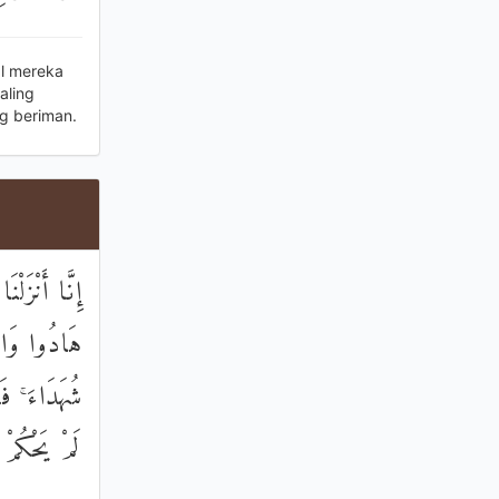
l mereka
aling
g beriman.
إِنَّا أَنْزَلْ
هَادُوا وَالرّ
شُهَدَاءَ ۚ ف
لَمْ يَحْكُمْ 