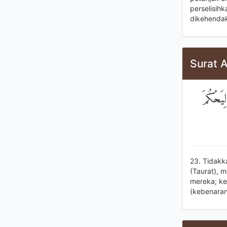
perselisih
dikehendak
Surat A
ِيَحْكُمَ
23. Tidakk
(Taurat), 
mereka; ke
(kebenaran