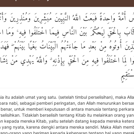
 أُمَّةً وَاحِدَةً فَبَعَثَ اللَّهُ النَّبِيِّينَ مُبَشِّرِينَ وَمُنْذِرِينَ وَأَنْ
ِتَابَ بِالْحَقِّ لِيَحْكُمَ بَيْنَ النَّاسِ فِيمَا اخْتَلَفُوا فِيهِ ۚ وَمَا ا
َّذِينَ أُوتُوهُ مِنْ بَعْدِ مَا جَاءَتْهُمُ الْبَيِّنَاتُ بَغْيًا بَيْنَهُمْ ۖ فَهَد
ُوا لِمَا اخْتَلَفُوا فِيهِ مِنَ الْحَقِّ بِإِذْنِهِ ۗ وَاللَّهُ يَهْدِي مَنْ يَشَاء
تَقِيمٍ
a itu adalah umat yang satu. (setelah timbul perselisihan), maka All
ara nabi, sebagai pemberi peringatan, dan Allah menurunkan bers
 benar, untuk memberi keputusan di antara manusia tentang perkar
elisihkan. Tidaklah berselisih tentang Kitab itu melainkan orang yan
n kepada mereka Kitab, yaitu setelah datang kepada mereka keter
 yang nyata, karena dengki antara mereka sendiri. Maka Allah memb
rang-orang yang beriman kepada kebenaran tentang hal yang mere