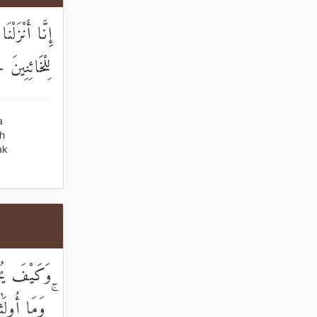
إِنَّا أَنْزَلْ
لِلْخَائِنِينَ
a
h
ak
وَكَيْفَ يُحَك
وَمَا أُولَٰئِك