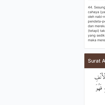
44. Sesung
cahaya (ya
oleh nabi-
pendeta-pe
dan mereka
(tetapi) t
yang sedik
maka merek
Surat A
لْأَنْفِ
فَهُوَ