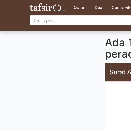
Quran
Doa
Cerita Hi
Ada 1
perad
Surat A