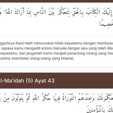
نَا إِلَيْكَ الْكِتَابَ بِالْحَقِّ لِتَحْكُمَ بَيْنَ النَّاسِ بِمَا أَرَاكَ اللَّهُ ۚ 
 خَصِيمًا
ngguhnya Kami telah menurunkan kitab kepadamu dengan membaw
 supaya kamu mengadili antara manusia dengan apa yang telah Alla
epadamu, dan janganlah kamu menjadi penantang (orang yang tid
 karena (membela) orang-orang yang khianat,
l-Ma'idah (5) Ayat 43
ِّمُونَكَ وَعِنْدَهُمُ التَّوْرَاةُ فِيهَا حُكْمُ اللَّهِ ثُمَّ يَتَوَلَّوْنَ مِنْ ب
ۚ َ بِالْمُؤْمِنِينَ