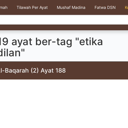
kmah
Tilawah Per Ayat
Mushaf Madina
Fatwa DSN
K
9 ayat ber-tag "etika
ilan"
l-Baqarah (2) Ayat 188