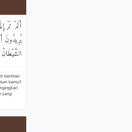
أَلَمْ تَرَ إِل
يُرِيدُونَ أَ
الشَّيْطَانُ 
ah beriman
elum kamu?
ngingkari
n yang