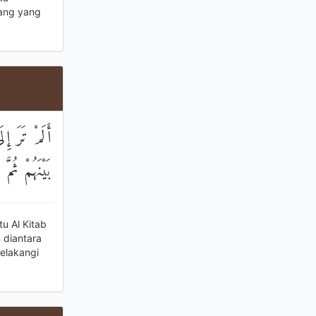
rang yang
أَلَمْ تَرَ إِ
بَيْنَهُمْ ثُمّ
u Al Kitab
 diantara
elakangi