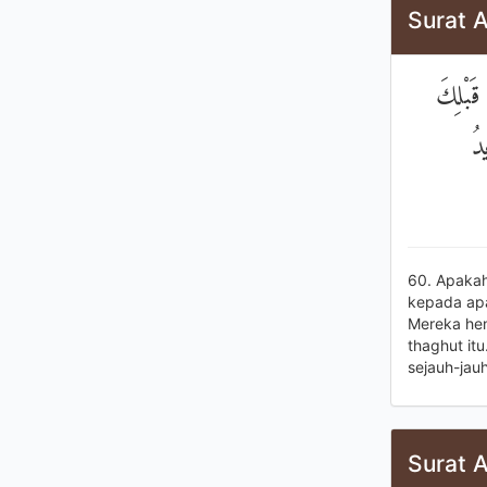
Surat A
 قَبْلِكَ
دُ
60. Apakah
kepada ap
Mereka hen
thaghut it
sejauh-jau
Surat A