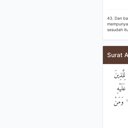
43. Dan b
mempunyai 
sesudah it
Surat A
لِلَّذِينَ
َلَيْهِ
 ۚ وَمَنْ