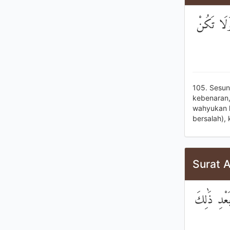
وَلَا تَكُنْ
105. Sesu
kebenaran,
wahyukan k
bersalah),
Surat A
َعْدِ ذَٰلِكَ