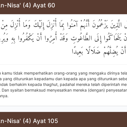
n-Nisa' (4) Ayat 60
َى الَّذِينَ يَزْعُمُونَ أَنَّهُمْ آمَنُوا بِمَا أُنْزِلَ إِلَيْكَ وَمَا أُنْزِلَ مِنْ
نْ يَتَحَاكَمُوا إِلَى الطَّاغُوتِ وَقَدْ أُمِرُوا أَنْ يَكْفُرُوا بِهِ وَيُرِي
أَنْ يُضِلَّهُمْ ضَلَالًا بَعِيدًا
 kamu tidak memperhatikan orang-orang yang mengaku dirinya tel
a yang diturunkan kepadamu dan kepada apa yang diturunkan seb
dak berhakim kepada thaghut, padahal mereka telah diperintah me
u. Dan syaitan bermaksud menyesatkan mereka (dengan) penyesata
hnya.
n-Nisa' (4) Ayat 105