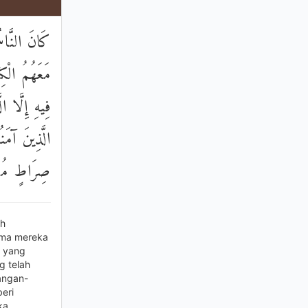
كَانَ النَّاسُ
مَعَهُمُ الْك
فِيهِ إِلَّا ال
الَّذِينَ آمَن
صِرَاطٍ مُسْ
ah
ama mereka
a yang
g telah
angan-
eri
ka