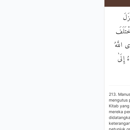
زَلَ
خْتَلَفَ
َى اللَّهُ
ُ إِلَىٰ
213. Manusi
mengutus p
Kitab yang
mereka pers
didatangka
keterangan
petunjuk o