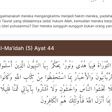
agaimanakah mereka mengangkatmu menjadi hakim mereka, padaha
Taurat yang didalamnya (ada) hukum Allah, kemudian mereka berp
u (dari putusanmu)? Dan mereka sungguh-sungguh bukan orang yan
l-Ma'idah (5) Ayat 44
نَا التَّوْرَاةَ فِيهَا هُدًى وَنُورٌ ۚ يَحْكُمُ بِهَا النَّبِيُّونَ الَّذِينَ أَسْلَمُوا 
َبَّانِيُّونَ وَالْأَحْبَارُ بِمَا اسْتُحْفِظُوا مِنْ كِتَابِ اللَّهِ وَكَانُوا ع
َلَا تَخْشَوُا النَّاسَ وَاخْشَوْنِ وَلَا تَشْتَرُوا بِآيَاتِي ثَمَنًا قَلِيلًا
بِمَا أَنْزَلَ اللَّهُ فَأُولَٰئِكَ هُمُ الْكَافِرُونَ