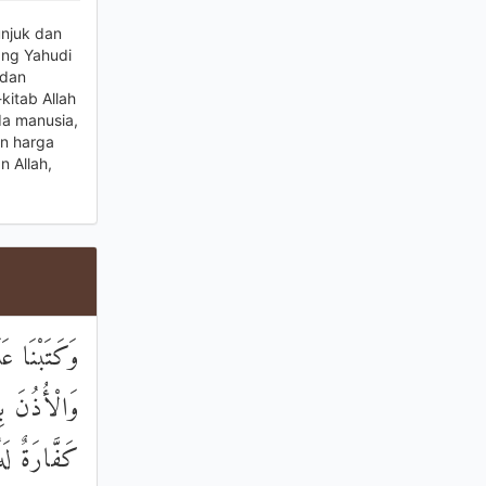
unjuk dan
ang Yahudi
 dan
itab Allah
da manusia,
an harga
 Allah,
وَكَتَبْنَا عَ
وَالْأُذُنَ ب
كَفَّارَةٌ لَه