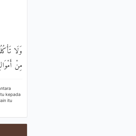
وَلَا تَأْكُلُو
مِنْ أَمْوَالِ 
antara
itu kepada
in itu