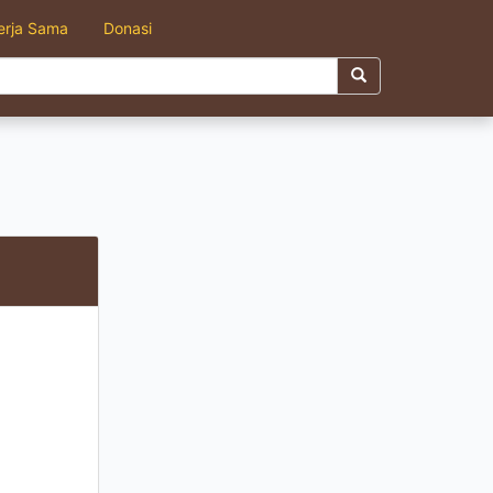
erja Sama
Donasi