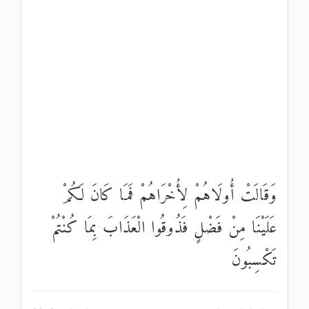
وَقَالَتْ أُولَاهُمْ لِأُخْرَاهُمْ فَمَا كَانَ لَكُمْ
عَلَيْنَا مِنْ فَضْلٍ فَذُوقُوا الْعَذَابَ بِمَا كُنْتُمْ
تَكْسِبُونَ