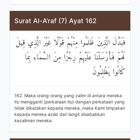
Surat Al-A’raf (7) Ayat 162
فَبَدَّلَ الَّذِينَ ظَلَمُوا مِنْهُمْ قَوْلًا غَيْرَ الَّذِي قِيلَ
لَهُمْ فَأَرْسَلْنَا عَلَيْهِمْ رِجْزًا مِنَ السَّمَاءِ بِمَا
كَانُوا يَظْلِمُونَ
162. Maka orang-orang yang zalim di antara mereka
itu mengganti (perkataan itu) dengan perkataan yang
tidak dikatakan kepada mereka, maka Kami timpakan
kepada mereka azab dari langit disebabkan
kezaliman mereka.