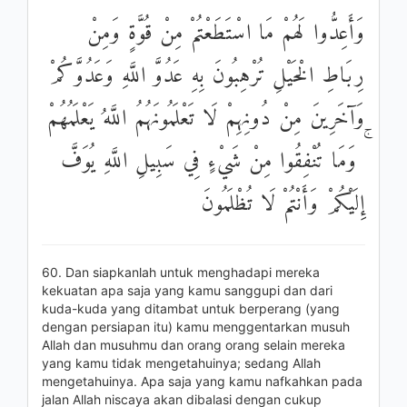
وَأَعِدُّوا لَهُمْ مَا اسْتَطَعْتُمْ مِنْ قُوَّةٍ وَمِنْ
رِبَاطِ الْخَيْلِ تُرْهِبُونَ بِهِ عَدُوَّ اللَّهِ وَعَدُوَّكُمْ
وَآخَرِينَ مِنْ دُونِهِمْ لَا تَعْلَمُونَهُمُ اللَّهُ يَعْلَمُهُمْ
ۚ وَمَا تُنْفِقُوا مِنْ شَيْءٍ فِي سَبِيلِ اللَّهِ يُوَفَّ
إِلَيْكُمْ وَأَنْتُمْ لَا تُظْلَمُونَ
60. Dan siapkanlah untuk menghadapi mereka
kekuatan apa saja yang kamu sanggupi dan dari
kuda-kuda yang ditambat untuk berperang (yang
dengan persiapan itu) kamu menggentarkan musuh
Allah dan musuhmu dan orang orang selain mereka
yang kamu tidak mengetahuinya; sedang Allah
mengetahuinya. Apa saja yang kamu nafkahkan pada
jalan Allah niscaya akan dibalasi dengan cukup