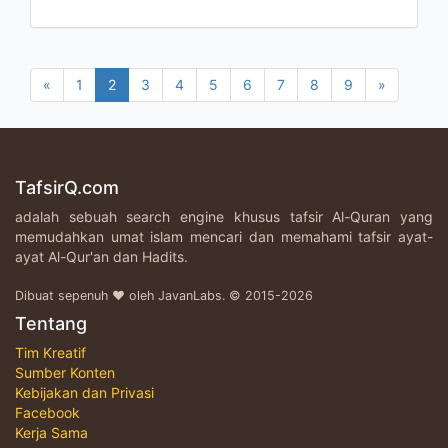
«
1
2
3
4
5
6
7
8
9
»
TafsirQ.com
adalah sebuah search engine khusus tafsir Al-Quran yang
memudahkan umat islam mencari dan memahami tafsir ayat-
ayat Al-Qur'an dan Hadits.
Dibuat sepenuh ♥ oleh JavanLabs. © 2015-2026
Tentang
Tim Kreatif
Sumber Konten
Kebijakan dan Privasi
Facebook
Kerja Sama