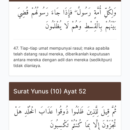
وَلِكُلِّ أُمَّةٍ رَسُولٌ ۖ فَإِذَا جَاءَ رَسُولُهُمْ قُضِيَ
بَيْنَهُمْ بِالْقِسْطِ وَهُمْ لَا يُظْلَمُونَ
47. Tiap-tiap umat mempunyai rasul; maka apabila
telah datang rasul mereka, diberikanlah keputusan
antara mereka dengan adil dan mereka (sedikitpun)
tidak dianiaya.
Surat Yunus (10) Ayat 52
ثُمَّ قِيلَ لِلَّذِينَ ظَلَمُوا ذُوقُوا عَذَابَ الْخُلْدِ هَلْ
تُجْزَوْنَ إِلَّا بِمَا كُنْتُمْ تَكْسِبُونَ