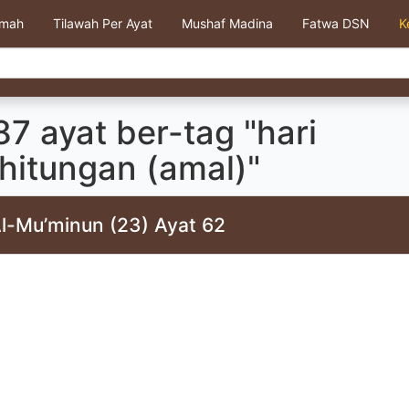
kmah
Tilawah Per Ayat
Mushaf Madina
Fatwa DSN
K
7 ayat ber-tag "hari
hitungan (amal)"
Al-Mu’minun (23) Ayat 62