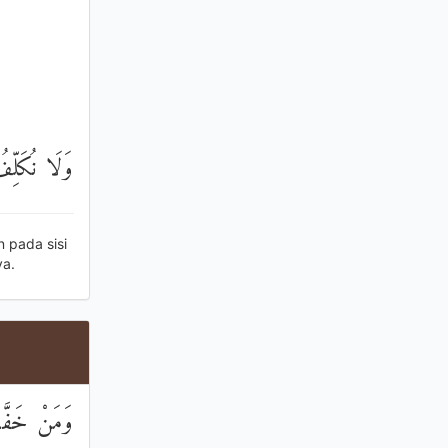
وَلَا نُكَلِّف
 pada sisi
ya.
وَمَنْ خَفَّت