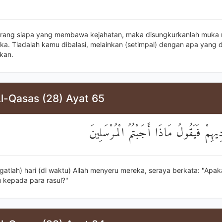
rang siapa yang membawa kejahatan, maka disungkurkanlah muka
ka. Tiadalah kamu dibalasi, melainkan (setimpal) dengan apa yang 
kan.
Al-Qasas (28) Ayat 65
دِيهِمْ فَيَقُولُ مَاذَا أَجَبْتُمُ الْمُرْسَلِينَ
ngatlah) hari (di waktu) Allah menyeru mereka, seraya berkata: "Apa
kepada para rasul?"