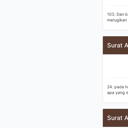
103. Dan b
merugikan 
Surat 
24. pada ha
apa yang d
Surat A