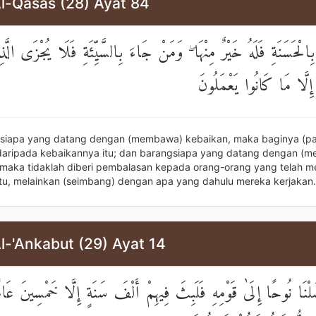
Al-Qasas (28) Ayat 84
لْحَسَنَةِ فَلَهُ خَيْرٌ مِنْهَا ۖ وَمَنْ جَاءَ بِالسَّيِّئَةِ فَلَا يُجْزَى الَّذِ
إِلَّا مَا كَانُوا يَعْمَلُونَ
siapa yang datang dengan (membawa) kebaikan, maka baginya (pa
 daripada kebaikannya itu; dan barangsiapa yang datang dengan (
 maka tidaklah diberi pembalasan kepada orang-orang yang telah m
itu, melainkan (seimbang) dengan apa yang dahulu mereka kerjakan.
l-'Ankabut (29) Ayat 14
َلْنَا نُوحًا إِلَىٰ قَوْمِهِ فَلَبِثَ فِيهِمْ أَلْفَ سَنَةٍ إِلَّا خَمْسِينَ عَام