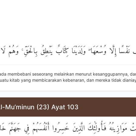
ُ نَفْسًا إِلَّا وُسْعَهَا ۖ وَلَدَيْنَا كِتَابٌ يَنْطِقُ بِالْحَقِّ ۚ وَهُمْ لَا 
iada membebani seseorang melainkan menurut kesanggupannya, dan
uatu kitab yang membicarakan kebenaran, dan mereka tidak diania
Al-Mu’minun (23) Ayat 103
ْ مَوَازِينُهُ فَأُولَٰئِكَ الَّذِينَ خَسِرُوا أَنْفُسَهُمْ فِي جَهَنَّمَ خَا