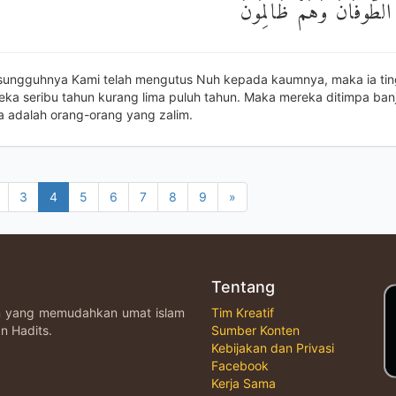
الطُّوفَانُ وَهُمْ ظَالِمُونَ
sungguhnya Kami telah mengutus Nuh kepada kaumnya, maka ia ting
eka seribu tahun kurang lima puluh tahun. Maka mereka ditimpa banji
 adalah orang-orang yang zalim.
3
4
5
6
7
8
9
»
Tentang
an yang memudahkan umat islam
Tim Kreatif
n Hadits.
Sumber Konten
Kebijakan dan Privasi
Facebook
Kerja Sama