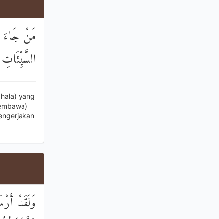
مَنْ جَاءَ بِا
السَّيِّئَاتِ 
hala) yang
membawa)
engerjakan
وَلَقَدْ أَرْس