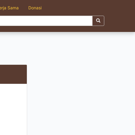
erja Sama
Donasi