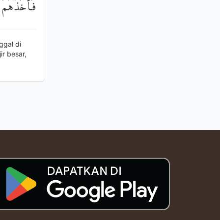
فَأَخَذَهُمُ 
gal di
r besar,