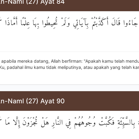
An-Naml (27) Ayat 84
جَاءُوا قَالَ أَكَذَّبْتُمْ بِآيَاتِي وَلَمْ تُحِيطُوا بِهَا عِلْمًا أَمَّاذَا كُن
 apabila mereka datang, Allah berfirman: "Apakah kamu telah mend
Ku, padahal ilmu kamu tidak meliputinya, atau apakah yang telah k
An-Naml (27) Ayat 90
ِالسَّيِّئَةِ فَكُبَّتْ وُجُوهُهُمْ فِي النَّارِ هَلْ تُجْزَوْنَ إِلَّا مَا كُن