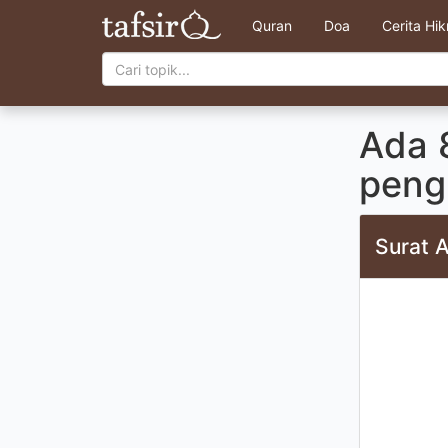
Quran
Doa
Cerita Hi
Ada 8
peng
Surat 