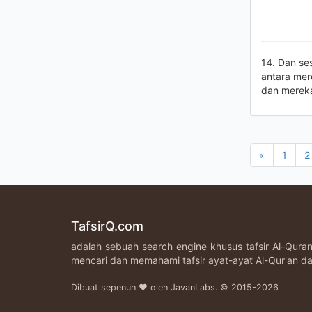
14. Dan se
antara mer
dan mereka
«
1
2
TafsirQ.com
adalah sebuah search engine khusus tafsir Al-Qur
mencari dan memahami tafsir ayat-ayat Al-Qur'an da
Dibuat sepenuh ♥ oleh JavanLabs. © 2015-2026