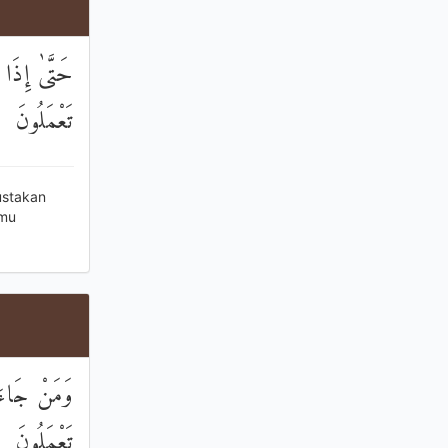
حَتَّىٰ إِذَا 
تَعْمَلُونَ
ustakan
amu
وَمَنْ جَاءَ ب
تَعْمَلُونَ