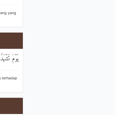
rang yang
يَوْمَ تَشْهَدُ
a terhadap