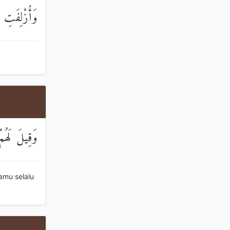
وَأُزْلِفَتِ الْ
وَقِيلَ لَهُمْ
amu selalu