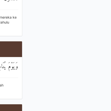
 mereka ke
dahulu
وَيَوْمَ يُنَا
kah