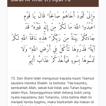
وَإِلَىٰ ثَمُودَ أَخَاهُمْ صَالِحًا ۗ قَالَ يَا قَوْمِ
اعْبُدُوا اللَّهَ مَا لَكُمْ مِنْ إِلَٰهٍ غَيْرُهُ ۖ قَدْ
جَاءَتْكُمْ بَيِّنَةٌ مِنْ رَبِّكُمْ ۖ هَٰذِهِ نَاقَةُ اللَّهِ لَكُمْ
آيَةً ۖ فَذَرُوهَا تَأْكُلْ فِي أَرْضِ اللَّهِ ۖ وَلَا
تَمَسُّوهَا بِسُوءٍ فَيَأْخُذَكُمْ عَذَابٌ أَلِيمٌ
73. Dan (Kami telah mengutus) kepada kaum Tsamud
saudara mereka Shaleh. Ia berkata: "Hai kaumku,
sembahlah Allah, sekali-kali tidak ada Tuhan bagimu
selain-Nya. Sesungguhnya telah datang bukti yang
nyata kepadamu dari Tuhanmu. Unta betina Allah ini
menjadi tanda bagimu, maka biarkanlah dia makan di