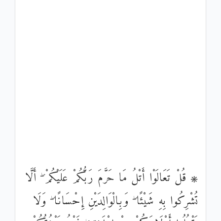
۞ قُلْ تَعَالَوْا أَتْلُ مَا حَرَّمَ رَبُّكُمْ عَلَيْكُمْ ۖ أَلَّا
تُشْرِكُوا بِهِ شَيْئًا ۖ وَبِالْوَالِدَيْنِ إِحْسَانًا ۖ وَلَا