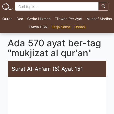
Quran
Doa
Cerita Hikmah
Tilawah Per Ayat
Mushaf Madina
Fatwa DSN
Kerja Sama
Donasi
Ada 570 ayat ber-tag
"mukjizat al qur'an"
Surat Al-An'am (6) Ayat 151