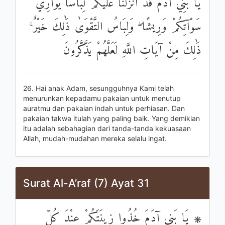
يَا بَنِي آدَمَ قَدْ أَنْزَلْنَا عَلَيْكُمْ لِبَاسًا يُوَارِي
سَوْآتِكُمْ وَرِيشًا ۖ وَلِبَاسُ التَّقْوَىٰ ذَٰلِكَ خَيْرٌ ۚ
ذَٰلِكَ مِنْ آيَاتِ اللَّهِ لَعَلَّهُمْ يَذَّكَّرُونَ
26. Hai anak Adam, sesungguhnya Kami telah
menurunkan kepadamu pakaian untuk menutup
auratmu dan pakaian indah untuk perhiasan. Dan
pakaian takwa itulah yang paling baik. Yang demikian
itu adalah sebahagian dari tanda-tanda kekuasaan
Allah, mudah-mudahan mereka selalu ingat.
Surat Al-A’raf (7) Ayat 31
۞ يَا بَنِي آدَمَ خُذُوا زِينَتَكُمْ عِنْدَ كُلِّ