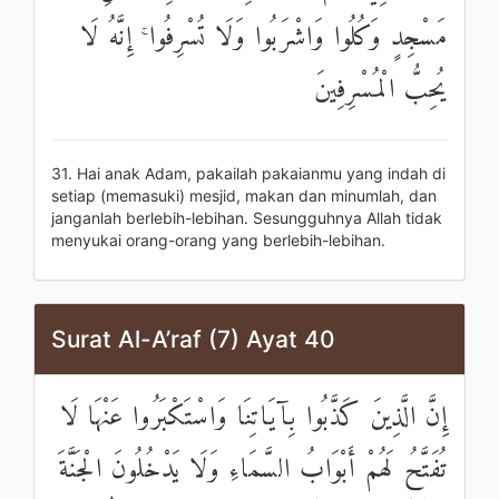
مَسْجِدٍ وَكُلُوا وَاشْرَبُوا وَلَا تُسْرِفُوا ۚ إِنَّهُ لَا
يُحِبُّ الْمُسْرِفِينَ
31. Hai anak Adam, pakailah pakaianmu yang indah di
setiap (memasuki) mesjid, makan dan minumlah, dan
janganlah berlebih-lebihan. Sesungguhnya Allah tidak
menyukai orang-orang yang berlebih-lebihan.
Surat Al-A’raf (7) Ayat 40
إِنَّ الَّذِينَ كَذَّبُوا بِآيَاتِنَا وَاسْتَكْبَرُوا عَنْهَا لَا
تُفَتَّحُ لَهُمْ أَبْوَابُ السَّمَاءِ وَلَا يَدْخُلُونَ الْجَنَّةَ