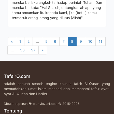
mereka berlaku angkuh terhadap perintah Tuhan. Dan
mereka berkata: "Hai Shaleh, datangkanlah apa yang
kamu ancamkan itu kepada kami, jika (betul) kamu
termasuk orang-orang yang diutus (Allah)".
«
1
2
...
5
6
7
8
9
10
11
...
56
57
»
TafsirQ.com
adalah sebuah search engine khusus tafsir Al-Quran yang
memudahkan umat islam mencari dan memahami tafsir ayat-
ayat Al-Qur'an dan Hadits.
Dibuat sepenuh ♥ oleh JavanLabs. © 2015-2026
Tentang