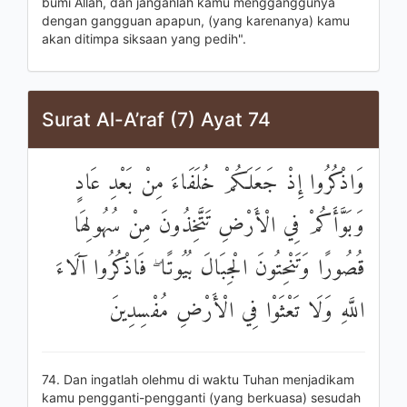
bumi Allah, dan janganlah kamu mengganggunya
dengan gangguan apapun, (yang karenanya) kamu
akan ditimpa siksaan yang pedih".
Surat Al-A’raf (7) Ayat 74
وَاذْكُرُوا إِذْ جَعَلَكُمْ خُلَفَاءَ مِنْ بَعْدِ عَادٍ
وَبَوَّأَكُمْ فِي الْأَرْضِ تَتَّخِذُونَ مِنْ سُهُولِهَا
قُصُورًا وَتَنْحِتُونَ الْجِبَالَ بُيُوتًا ۖ فَاذْكُرُوا آلَاءَ
اللَّهِ وَلَا تَعْثَوْا فِي الْأَرْضِ مُفْسِدِينَ
74. Dan ingatlah olehmu di waktu Tuhan menjadikam
kamu pengganti-pengganti (yang berkuasa) sesudah