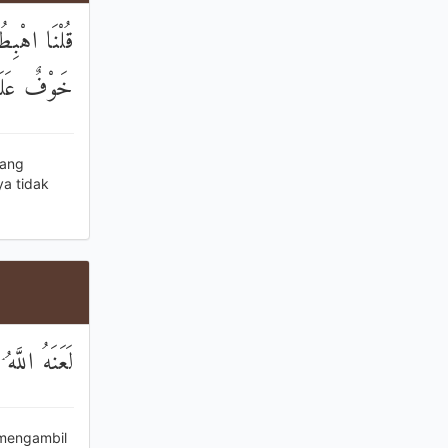
 هُدَايَ فَلَا
ْ يَحْزَنُونَ
tang
a tidak
بًا مَفْرُوضًا
 mengambil