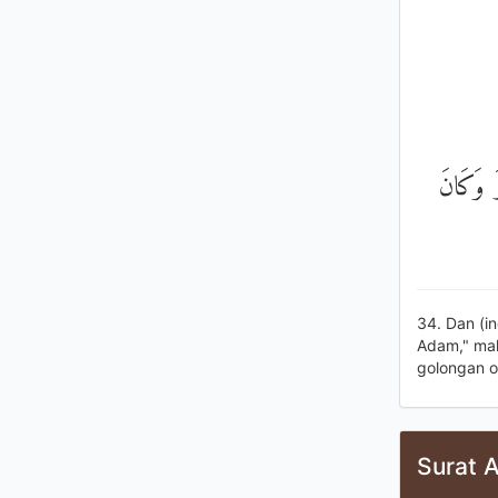
وَإِذْ قُ
34. Dan (i
Adam," mak
golongan o
Surat A