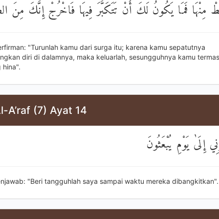
بِطْ مِنْهَا فَمَا يَكُونُ لَكَ أَنْ تَتَكَبَّرَ فِيهَا فَاخْرُجْ إِنَّكَ مِنَ 
erfirman: "Turunlah kamu dari surga itu; karena kamu sepatutnya
kan diri di dalamnya, maka keluarlah, sesungguhnya kamu termas
 hina".
l-A’raf (7) Ayat 14
قَالَ أَنْظِرْنِي إِلَىٰ يَو
menjawab: "Beri tangguhlah saya sampai waktu mereka dibangkitkan".