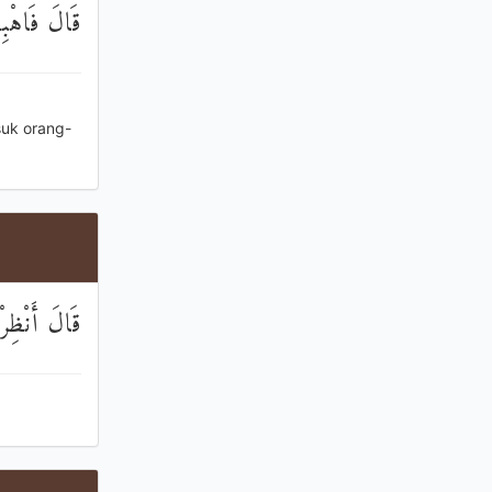
الصَّاغِرِينَ
uk orang-
ْمِ يُبْعَثُونَ