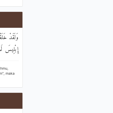
َجَدُوا إِلَّا
لسَّاجِدِينَ
uhmu,
m", maka