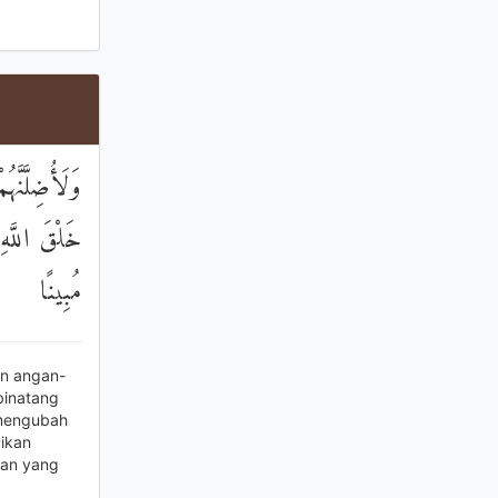
فَلَيُغَيِّرُنَّ
ِرَ خُسْرَانًا
مُبِينًا
n angan-
binatang
(mengubah
ikan
ian yang