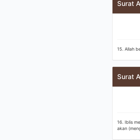
Surat A
15. Allah 
Surat A
16. Iblis 
akan (meng