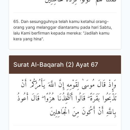
65. Dan sesungguhnya telah kamu ketahui orang-
orang yang melanggar diantaramu pada hari Sabtu,
lalu Kami berfirman kepada mereka: "Jadilah kamu
kera yang hina".
Surat Al-Baqarah (2) Ayat 67
وَإِذْ قَالَ مُوسَىٰ لِقَوْمِهِ إِنَّ اللَّهَ يَأْمُرُكُمْ أَنْ
تَذْبَحُوا بَقَرَةً ۖ قَالُوا أَتَتَّخِذُنَا هُزُوًا ۖ قَالَ أَعُوذُ
بِاللَّهِ أَنْ أَكُونَ مِنَ الْجَاهِلِينَ