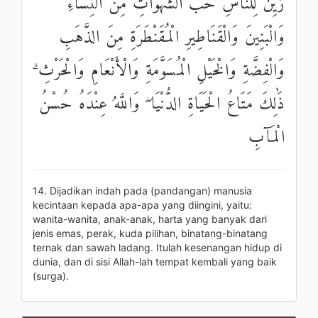
زُيِّنَ لِلنَّاسِ حُبُّ الشَّهَوَاتِ مِنَ النِّسَاءِ
وَالْبَنِينَ وَالْقَنَاطِيرِ الْمُقَنْطَرَةِ مِنَ الذَّهَبِ
وَالْفِضَّةِ وَالْخَيْلِ الْمُسَوَّمَةِ وَالْأَنْعَامِ وَالْحَرْثِ ۗ
ذَٰلِكَ مَتَاعُ الْحَيَاةِ الدُّنْيَا ۖ وَاللَّهُ عِنْدَهُ حُسْنُ
الْمَآبِ
14. Dijadikan indah pada (pandangan) manusia
kecintaan kepada apa-apa yang diingini, yaitu:
wanita-wanita, anak-anak, harta yang banyak dari
jenis emas, perak, kuda pilihan, binatang-binatang
ternak dan sawah ladang. Itulah kesenangan hidup di
dunia, dan di sisi Allah-lah tempat kembali yang baik
(surga).