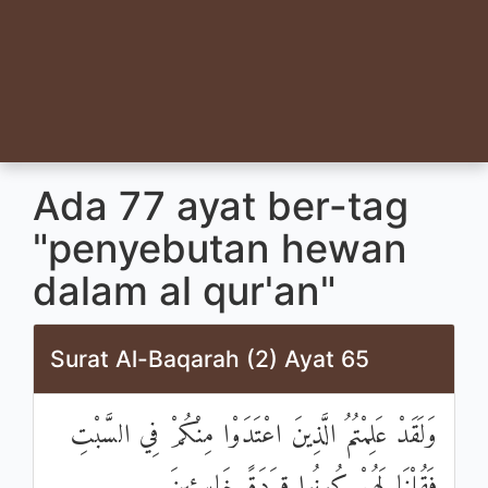
Ada 77 ayat ber-tag
"penyebutan hewan
dalam al qur'an"
Surat Al-Baqarah (2) Ayat 65
وَلَقَدْ عَلِمْتُمُ الَّذِينَ اعْتَدَوْا مِنْكُمْ فِي السَّبْتِ
فَقُلْنَا لَهُمْ كُونُوا قِرَدَةً خَاسِئِينَ