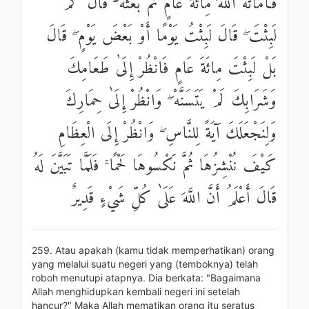
فَأَمَاتَهُ اللَّهُ مِائَةَ عَامٍ ثُمَّ بَعَثَهُ ۖ قَالَ كَمْ
لَبِثْتَ ۖ قَالَ لَبِثْتُ يَوْمًا أَوْ بَعْضَ يَوْمٍ ۖ قَالَ
بَلْ لَبِثْتَ مِائَةَ عَامٍ فَانْظُرْ إِلَىٰ طَعَامِكَ
وَشَرَابِكَ لَمْ يَتَسَنَّهْ ۖ وَانْظُرْ إِلَىٰ حِمَارِكَ
وَلِنَجْعَلَكَ آيَةً لِلنَّاسِ ۖ وَانْظُرْ إِلَى الْعِظَامِ
كَيْفَ نُنْشِزُهَا ثُمَّ نَكْسُوهَا لَحْمًا ۚ فَلَمَّا تَبَيَّنَ لَهُ
قَالَ أَعْلَمُ أَنَّ اللَّهَ عَلَىٰ كُلِّ شَيْءٍ قَدِيرٌ
259. Atau apakah (kamu tidak memperhatikan) orang
yang melalui suatu negeri yang (temboknya) telah
roboh menutupi atapnya. Dia berkata: "Bagaimana
Allah menghidupkan kembali negeri ini setelah
hancur?" Maka Allah mematikan orang itu seratus