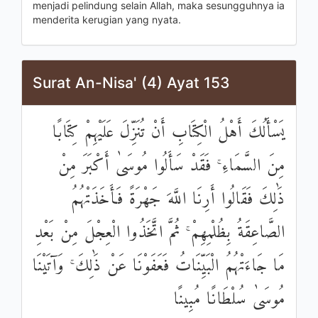
menjadi pelindung selain Allah, maka sesungguhnya ia
menderita kerugian yang nyata.
Surat An-Nisa' (4) Ayat 153
يَسْأَلُكَ أَهْلُ الْكِتَابِ أَنْ تُنَزِّلَ عَلَيْهِمْ كِتَابًا
مِنَ السَّمَاءِ ۚ فَقَدْ سَأَلُوا مُوسَىٰ أَكْبَرَ مِنْ
ذَٰلِكَ فَقَالُوا أَرِنَا اللَّهَ جَهْرَةً فَأَخَذَتْهُمُ
الصَّاعِقَةُ بِظُلْمِهِمْ ۚ ثُمَّ اتَّخَذُوا الْعِجْلَ مِنْ بَعْدِ
مَا جَاءَتْهُمُ الْبَيِّنَاتُ فَعَفَوْنَا عَنْ ذَٰلِكَ ۚ وَآتَيْنَا
مُوسَىٰ سُلْطَانًا مُبِينًا