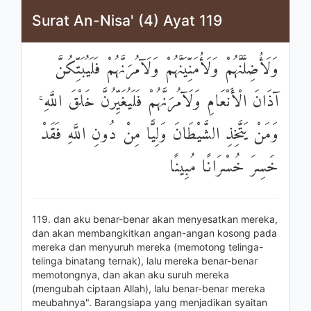
Surat An-Nisa' (4) Ayat 119
وَلَأُضِلَّنَّهُمْ وَلَأُمَنِّيَنَّهُمْ وَلَآمُرَنَّهُمْ فَلَيُبَتِّكُنَّ
آذَانَ الْأَنْعَامِ وَلَآمُرَنَّهُمْ فَلَيُغَيِّرُنَّ خَلْقَ اللَّهِ ۚ
وَمَنْ يَتَّخِذِ الشَّيْطَانَ وَلِيًّا مِنْ دُونِ اللَّهِ فَقَدْ
خَسِرَ خُسْرَانًا مُبِينًا
119. dan aku benar-benar akan menyesatkan mereka,
dan akan membangkitkan angan-angan kosong pada
mereka dan menyuruh mereka (memotong telinga-
telinga binatang ternak), lalu mereka benar-benar
memotongnya, dan akan aku suruh mereka
(mengubah ciptaan Allah), lalu benar-benar mereka
meubahnya". Barangsiapa yang menjadikan syaitan