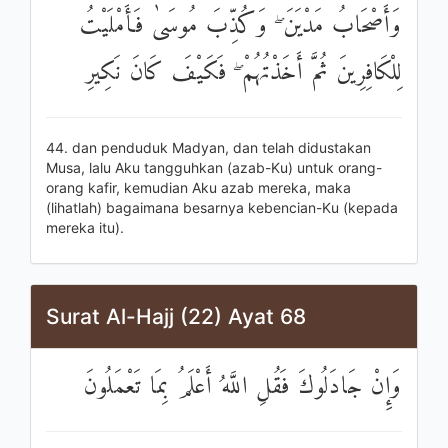
وَأَصْحَابُ مَدْيَنَ ۖ وَكُذِّبَ مُوسَىٰ فَأَمْلَيْتُ
لِلْكَافِرِينَ ثُمَّ أَخَذْتُهُمْ ۖ فَكَيْفَ كَانَ نَكِيرِ
44. dan penduduk Madyan, dan telah didustakan
Musa, lalu Aku tangguhkan (azab-Ku) untuk orang-
orang kafir, kemudian Aku azab mereka, maka
(lihatlah) bagaimana besarnya kebencian-Ku (kepada
mereka itu).
Surat Al-Hajj (22) Ayat 68
وَإِنْ جَادَلُوكَ فَقُلِ اللَّهُ أَعْلَمُ بِمَا تَعْمَلُونَ