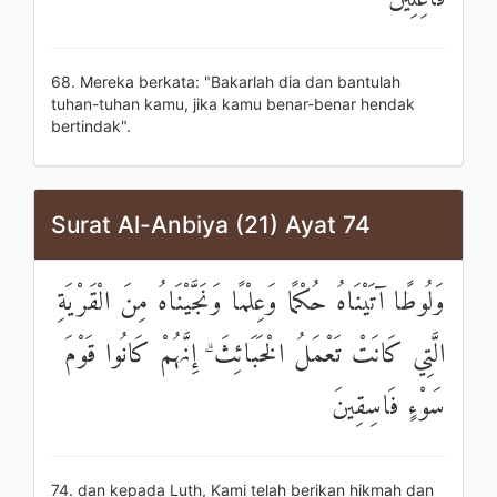
68. Mereka berkata: "Bakarlah dia dan bantulah
tuhan-tuhan kamu, jika kamu benar-benar hendak
bertindak".
Surat Al-Anbiya (21) Ayat 74
وَلُوطًا آتَيْنَاهُ حُكْمًا وَعِلْمًا وَنَجَّيْنَاهُ مِنَ الْقَرْيَةِ
الَّتِي كَانَتْ تَعْمَلُ الْخَبَائِثَ ۗ إِنَّهُمْ كَانُوا قَوْمَ
سَوْءٍ فَاسِقِينَ
74. dan kepada Luth, Kami telah berikan hikmah dan