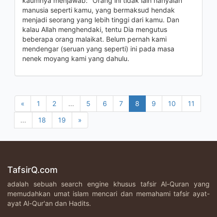
kaumnya menjawab: "Orang ini tidak lain hanyalah
manusia seperti kamu, yang bermaksud hendak
menjadi seorang yang lebih tinggi dari kamu. Dan
kalau Allah menghendaki, tentu Dia mengutus
beberapa orang malaikat. Belum pernah kami
mendengar (seruan yang seperti) ini pada masa
nenek moyang kami yang dahulu.
«
1
2
...
5
6
7
8
9
10
11
...
18
19
»
TafsirQ.com
adalah sebuah search engine khusus tafsir Al-Quran yang
memudahkan umat islam mencari dan memahami tafsir ayat-
ayat Al-Qur'an dan Hadits.