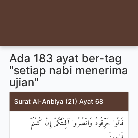
Ada 183 ayat ber-tag
"setiap nabi menerima
ujian"
Surat Al-Anbiya (21) Ayat 68
قَالُوا حَرِّقُوهُ وَانْصُرُوا آلِهَتَكُمْ إِنْ كُنْتُمْ
فَاعِلِينَ