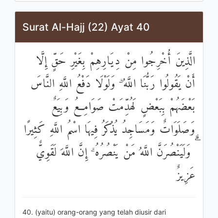
Surat Al-Hajj (22) Ayat 40
الَّذِينَ أُخْرِجُوا مِنْ دِيَارِهِمْ بِغَيْرِ حَقٍّ إِلَّا
أَنْ يَقُولُوا رَبُّنَا اللَّهُ ۗ وَلَوْلَا دَفْعُ اللَّهِ النَّاسَ
بَعْضَهُمْ بِبَعْضٍ لَهُدِّمَتْ صَوَامِعُ وَبِيَعٌ
وَصَلَوَاتٌ وَمَسَاجِدُ يُذْكَرُ فِيهَا اسْمُ اللَّهِ كَثِيرًا
ۗ وَلَيَنْصُرَنَّ اللَّهُ مَنْ يَنْصُرُهُ ۗ إِنَّ اللَّهَ لَقَوِيٌّ
عَزِيزٌ
40. (yaitu) orang-orang yang telah diusir dari