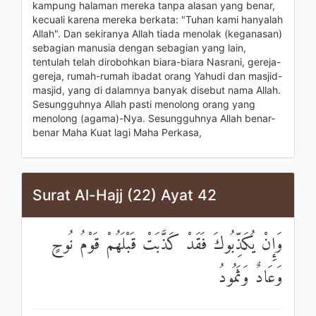
kampung halaman mereka tanpa alasan yang benar,
kecuali karena mereka berkata: "Tuhan kami hanyalah
Allah". Dan sekiranya Allah tiada menolak (keganasan)
sebagian manusia dengan sebagian yang lain,
tentulah telah dirobohkan biara-biara Nasrani, gereja-
gereja, rumah-rumah ibadat orang Yahudi dan masjid-
masjid, yang di dalamnya banyak disebut nama Allah.
Sesungguhnya Allah pasti menolong orang yang
menolong (agama)-Nya. Sesungguhnya Allah benar-
benar Maha Kuat lagi Maha Perkasa,
Surat Al-Hajj (22) Ayat 42
وَإِنْ يُكَذِّبُوكَ فَقَدْ كَذَّبَتْ قَبْلَهُمْ قَوْمُ نُوحٍ
وَعَادٌ وَثَمُودُ