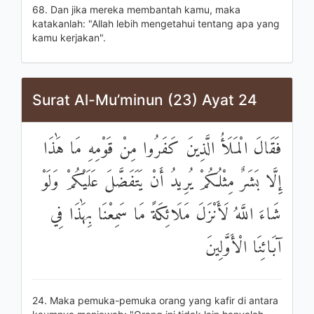
68. Dan jika mereka membantah kamu, maka
katakanlah: "Allah lebih mengetahui tentang apa yang
kamu kerjakan".
Surat Al-Mu’minun (23) Ayat 24
فَقَالَ الْمَلَأُ الَّذِينَ كَفَرُوا مِنْ قَوْمِهِ مَا هَٰذَا
إِلَّا بَشَرٌ مِثْلُكُمْ يُرِيدُ أَنْ يَتَفَضَّلَ عَلَيْكُمْ وَلَوْ
شَاءَ اللَّهُ لَأَنْزَلَ مَلَائِكَةً مَا سَمِعْنَا بِهَٰذَا فِي
آبَائِنَا الْأَوَّلِينَ
24. Maka pemuka-pemuka orang yang kafir di antara