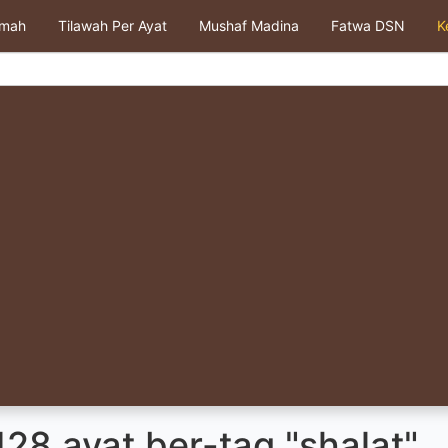
kmah
Tilawah Per Ayat
Mushaf Madina
Fatwa DSN
K
28 ayat ber-tag "shalat"