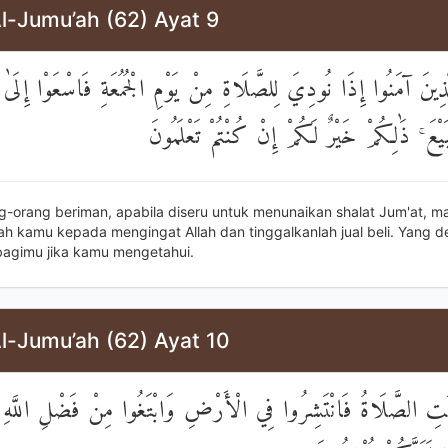
l-Jumu’ah (62) Ayat 9
َّذِينَ آمَنُوا إِذَا نُودِيَ لِلصَّلَاةِ مِنْ يَوْمِ الْجُمُعَةِ فَاسْعَوْا إِلَىٰ ذِ
يْعَ ۚ ذَٰلِكُمْ خَيْرٌ لَكُمْ إِنْ كُنْتُمْ تَعْلَمُونَ
ng-orang beriman, apabila diseru untuk menunaikan shalat Jum'at, m
ah kamu kepada mengingat Allah dan tinggalkanlah jual beli. Yang de
 bagimu jika kamu mengetahui.
l-Jumu’ah (62) Ayat 10
َتِ الصَّلَاةُ فَانْتَشِرُوا فِي الْأَرْضِ وَابْتَغُوا مِنْ فَضْلِ اللَّهِ 