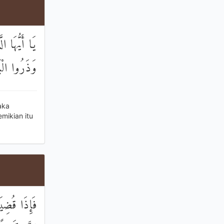
يَا أَيُّهَا ال
وَذَرُوا الْبَ
aka
mikian itu
فَإِذَا قُضِي