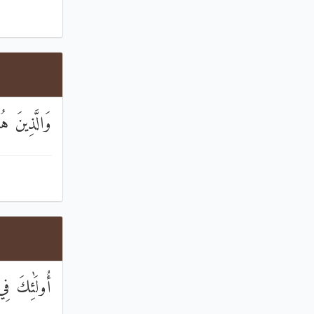
وَالَّذِينَ ه
أُولَٰئِكَ فِ