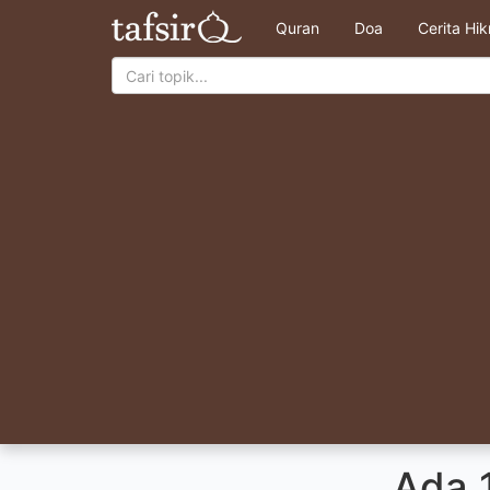
Quran
Doa
Cerita Hi
Ada 1