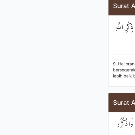
Surat A
كْرِ اللَّهِ
9. Hai ora
bersegeral
lebih baik
Surat A
وَاذْكُرُوا