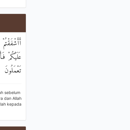
أَأَشْفَقْتُمْ
عَلَيْكُمْ فَأ
تَعْمَلُونَ
ah sebelum
a dan Allah
tlah kepada