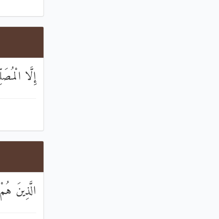
إِلَّا الْمُصَلّ
الَّذِينَ هُمْ