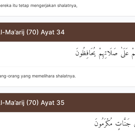
ereka itu tetap mengerjakan shalatnya,
l-Ma’arij (70) Ayat 34
ُمْ عَلَىٰ صَلَاتِهِمْ يُحَافِظُونَ
ang-orang yang memelihara shalatnya.
l-Ma’arij (70) Ayat 35
ي جَنَّاتٍ مُكْرَمُونَ