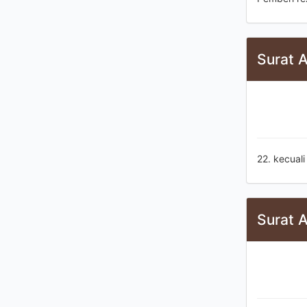
Surat A
22. kecual
Surat A