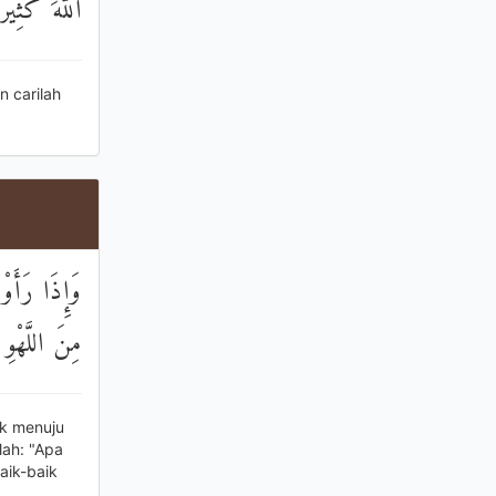
اللَّهَ كَثِيرً
n carilah
وَإِذَا رَأَوْا
مِنَ اللَّهْوِ 
uk menuju
lah: "Apa
aik-baik