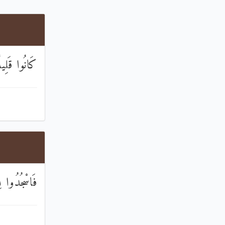
كَانُوا قَلِي
فَاسْجُدُوا ۩