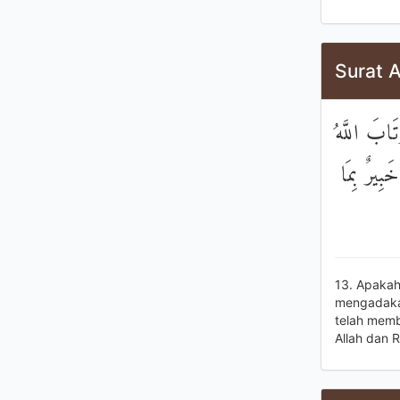
Surat A
تَابَ اللَّهُ
َبِيرٌ بِمَا
13. Apakah
mengadakan
telah memb
Allah dan 