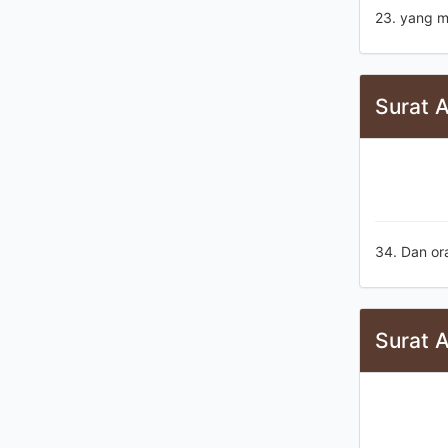
23. yang m
Surat A
34. Dan or
Surat A