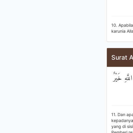
10. Apabil
karunia Al
Surat A
لَّهِ خَيْرٌ
11. Dan ap
kepadanya 
yang di sis
Pemberi re