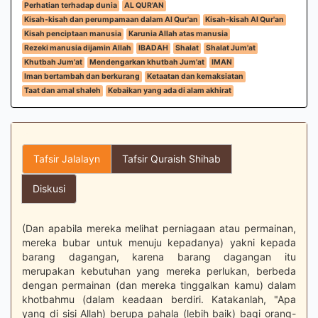
Perhatian terhadap dunia
AL QUR'AN
Kisah-kisah dan perumpamaan dalam Al Qur'an
Kisah-kisah Al Qur'an
Kisah penciptaan manusia
Karunia Allah atas manusia
Rezeki manusia dijamin Allah
IBADAH
Shalat
Shalat Jum'at
Khutbah Jum'at
Mendengarkan khutbah Jum'at
IMAN
Iman bertambah dan berkurang
Ketaatan dan kemaksiatan
Taat dan amal shaleh
Kebaikan yang ada di alam akhirat
Tafsir Jalalayn
Tafsir Quraish Shihab
Diskusi
(Dan apabila mereka melihat perniagaan atau permainan,
mereka bubar untuk menuju kepadanya) yakni kepada
barang dagangan, karena barang dagangan itu
merupakan kebutuhan yang mereka perlukan, berbeda
dengan permainan (dan mereka tinggalkan kamu) dalam
khotbahmu (dalam keadaan berdiri. Katakanlah, "Apa
yang di sisi Allah) berupa pahala (lebih baik) bagi orang-