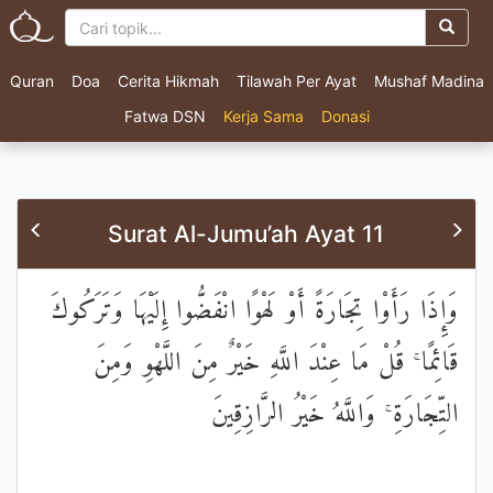
Quran
Doa
Cerita Hikmah
Tilawah Per Ayat
Mushaf Madina
Fatwa DSN
Kerja Sama
Donasi
Surat Al-Jumu’ah Ayat 11
وَإِذَا رَأَوْا تِجَارَةً أَوْ لَهْوًا انْفَضُّوا إِلَيْهَا وَتَرَكُوكَ
قَائِمًا ۚ قُلْ مَا عِنْدَ اللَّهِ خَيْرٌ مِنَ اللَّهْوِ وَمِنَ
التِّجَارَةِ ۚ وَاللَّهُ خَيْرُ الرَّازِقِينَ