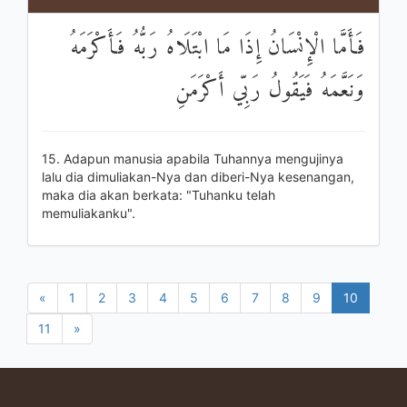
فَأَمَّا الْإِنْسَانُ إِذَا مَا ابْتَلَاهُ رَبُّهُ فَأَكْرَمَهُ
وَنَعَّمَهُ فَيَقُولُ رَبِّي أَكْرَمَنِ
15. Adapun manusia apabila Tuhannya mengujinya
lalu dia dimuliakan-Nya dan diberi-Nya kesenangan,
maka dia akan berkata: "Tuhanku telah
memuliakanku".
«
1
2
3
4
5
6
7
8
9
10
11
»