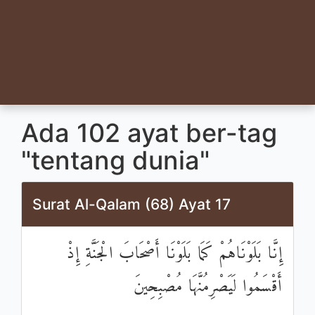
Ada 102 ayat ber-tag
"tentang dunia"
Surat Al-Qalam (68) Ayat 17
إِنَّا بَلَوْنَاهُمْ كَمَا بَلَوْنَا أَصْحَابَ الْجَنَّةِ إِذْ
أَقْسَمُوا لَيَصْرِمُنَّهَا مُصْبِحِينَ