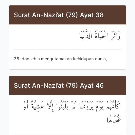
Surat An-Nazi’at (79) Ayat 38
وَآثَرَ الْحَيَاةَ الدُّنْيَا
38. dan lebih mengutamakan kehidupan dunia,
Surat An-Nazi’at (79) Ayat 46
كَأَنَّهُمْ يَوْمَ يَرَوْنَهَا لَمْ يَلْبَثُوا إِلَّا عَشِيَّةً أَوْ
ضُحَاهَا