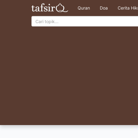
Quran
Doa
Cerita Hi