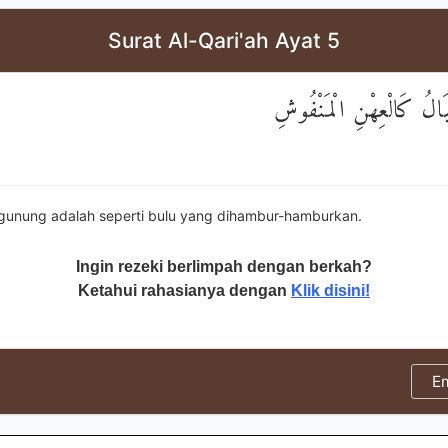
Surat Al-Qari'ah Ayat 5
َالُ كَالْعِهْنِ الْمَنْفُوشِ
unung adalah seperti bulu yang dihambur-hamburkan.
Ingin rezeki berlimpah dengan berkah?
Ketahui rahasianya dengan
Klik disini!
E