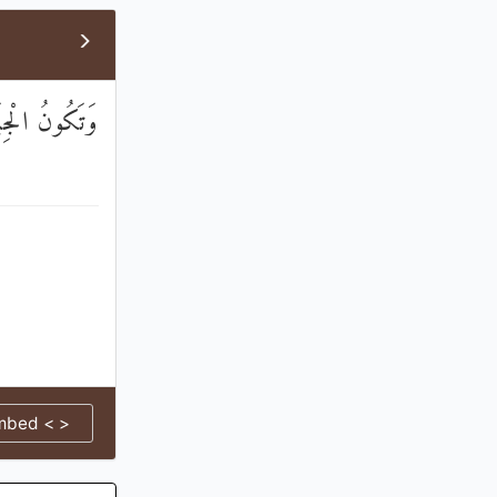
وَتَكُونُ الْجِب
mbed < >