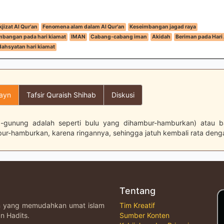
jizat Al Qur'an
Fenomena alam dalam Al Qur'an
Keseimbangan jagad raya
mbangan pada hari kiamat
IMAN
Cabang-cabang iman
Akidah
Beriman pada Hari 
ahsyatan hari kiamat
layn
Tafsir Quraish Shihab
Diskusi
-gunung adalah seperti bulu yang dihambur-hamburkan) atau b
ur-hamburkan, karena ringannya, sehingga jatuh kembali rata deng
Tentang
an yang memudahkan umat islam
Tim Kreatif
n Hadits.
Sumber Konten