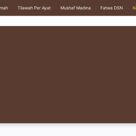
kmah
Tilawah Per Ayat
Mushaf Madina
Fatwa DSN
K