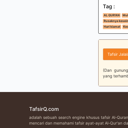
Tag :
AL QUR'AN
Muk
Rusaknya kesei
Hari kiamat
Ked
Tafsir Jala
(Dan gunung
yang terhamb
TafsirQ.com
adalah sebuah search engine khusus tafsir Al-Qur
mencari dan memahami tafsir ayat-ayat Al-Qur'an da