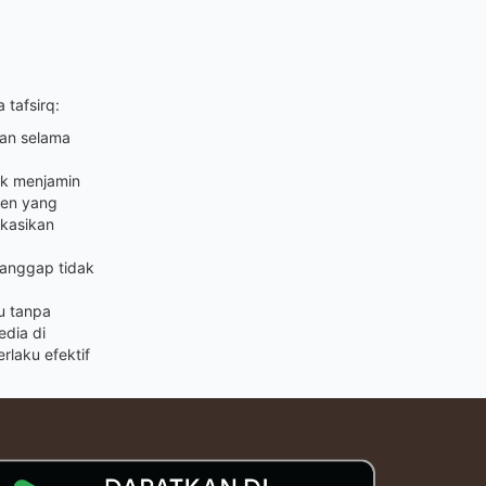
 tafsirq:
ian selama
uk menjamin
ten yang
kasikan
ianggap tidak
u tanpa
edia di
rlaku efektif