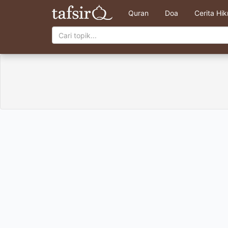
Quran
Doa
Cerita Hi