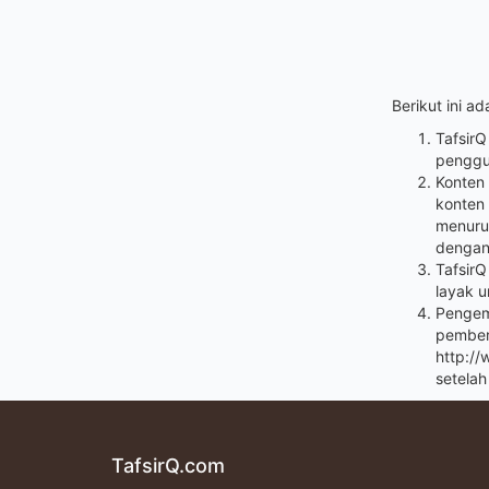
Berikut ini a
Tafsir
penggu
Konten 
konten 
menuru
dengan
TafsirQ
layak u
Pengem
pemberi
http://
setela
TafsirQ.com