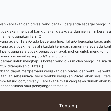
dalah kebijakan dan privasi yang berlaku bagi anda sebagai pengguna
Q tidak akan menyalahkan gunakan data-data dan menjamin kerahas
na menggunakan TafsirQ
yang ada di TafsirQ ada beberapa tipe. TafsirQ berusaha keras unt
yang ada tidak menyalahi kaidah keilmuan, namun jika ada ada kon
t pengguna salah/tidak benar/tidak layak mohon untuk mengkomuni
 mengirim email ke
support@tafsirq.com
 berhak untuk menghapus konten yang dikirim oleh pengguna jika d
ntuk ditampilkan di TafsirQ
bang dapat memperbarui kebijakan dan privasi dari waktu ke wakt
tahuan sebelumnya. Versi terakhir Kebijakan Privasi akan selalu ters
www.tafsirq.com/privacy. Kebijakan Privasi yang telah diubah akan be
h pencantuman atau penayangan tersebut.
Tentang