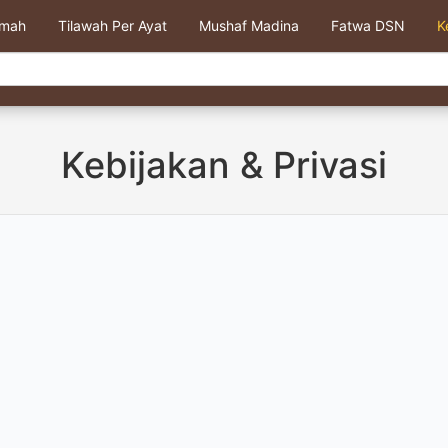
kmah
Tilawah Per Ayat
Mushaf Madina
Fatwa DSN
K
Kebijakan & Privasi