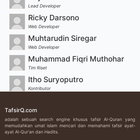
Lead Developer
Ricky Darsono
Web Developer
Muhtarudin Siregar
Web Developer
Muhammad Fiqri Muthohar
Tim Riset
Itho Suryoputro
Kontributor
TafsirQ.com
adalah sebuah search engine khusus tafsir Al-Quran yang
memudahkan umat islam mencari dan memahami tafsir ayat-
ayat Al-Qur'an dan Hadits.