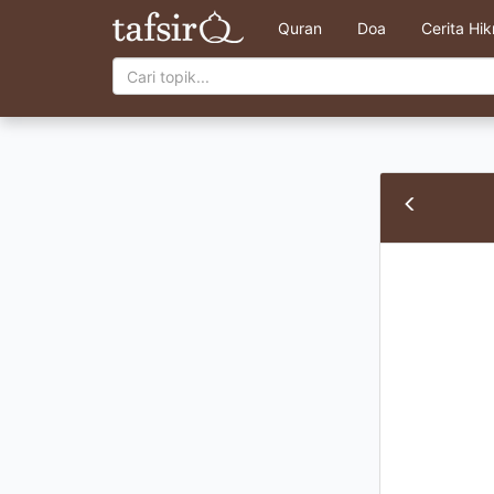
Quran
Doa
Cerita Hi