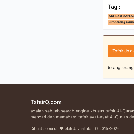
Tag :
AKHLAQ DAN A
Sifat orang muna
Tafsir Jala
(orang-orang 
TafsirQ.com
adalah sebuah search engine khusus tafsir Al-Qur
mencari dan memahami tafsir ayat-ayat Al-Qur'an da
Dibuat sepenuh ♥ oleh JavanLabs. © 2015-2026