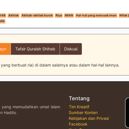
DAB
Akhlak
Akhlak-akhlak buruk
Riya
IMAN
Hal-hal yang merusak iman
Nifak 
fik
layn
Tafsir Quraish Shihab
Diskusi
yang berbuat ria) di dalam salatnya atau dalam hal-hal lainnya.
Tentang
an yang memudahkan umat islam
Tim Kreatif
n Hadits.
Sumber Konten
Kebijakan dan Privasi
Facebook