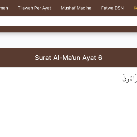
kmah
Tilawah Per Ayat
Mushaf Madina
Fatwa DSN
K
Surat Al-Ma’un Ayat 6
رَاءُونَ