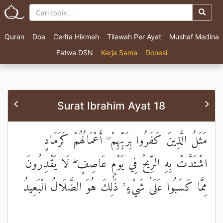
Quran
Doa
Cerita Hikmah
Tilawah Per Ayat
Mushaf Madina
Fatwa DSN
Kerja Sama
Donasi
Surat Ibrahim Ayat 18
مَثَلُ الَّذِينَ كَفَرُوا بِرَبِّهِمْ ۖ أَعْمَالُهُمْ كَرَمَادٍ
اشْتَدَّتْ بِهِ الرِّيحُ فِي يَوْمٍ عَاصِفٍ ۖ لَا يَقْدِرُونَ
مِمَّا كَسَبُوا عَلَىٰ شَيْءٍ ۚ ذَٰلِكَ هُوَ الضَّلَالُ الْبَعِيدُ